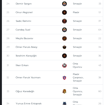
24
Demir Sargın
Smaçör
33
25
Onur Akgünel
Pasör
51
26
Sadic Rahimi
Smaçör
37
27
Candaş Sual
Smaçör
64
28
Meylis Bazarov
Smaçör
22
29
Ömer Faruk Aksoy
Smaçör
34
30
İbrahim Karayiğit
Smaçör
36
Orta
31
İlker Erkan
43
Oyuncu
Pasör
32
Ömer Faruk Yazman
Çarprazı,
38
Smaçör
Orta
33
Oğuz Karadağlı
Oyuncu,
80
Smaçör
Orta
34
Yunus Emre Ertoprak
26