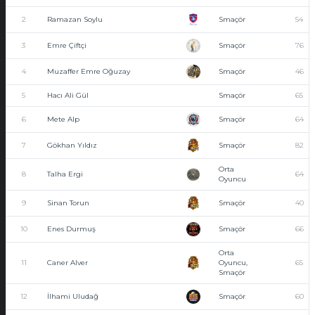
2
Ramazan Soylu
Smaçör
54
3
Emre Çiftçi
Smaçör
76
4
Muzaffer Emre Oğuzay
Smaçör
46
5
Hacı Ali Gül
Smaçör
65
6
Mete Alp
Smaçör
64
7
Gökhan Yıldız
Smaçör
82
Orta
8
Talha Ergi
64
Oyuncu
9
Sinan Torun
Smaçör
40
10
Enes Durmuş
Smaçör
66
Orta
11
Caner Alver
Oyuncu,
65
Smaçör
12
İlhami Uludağ
Smaçör
60