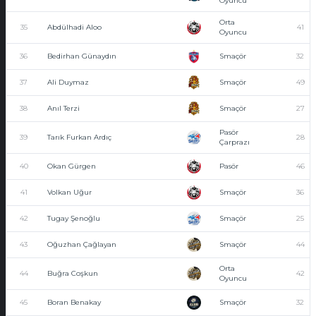
Oyuncu
Orta
35
Abdülhadi Aloo
41
Oyuncu
36
Bedirhan Günaydın
Smaçör
32
37
Ali Duymaz
Smaçör
49
38
Anıl Terzi
Smaçör
27
Pasör
39
Tarık Furkan Ardıç
28
Çarprazı
40
Okan Gürgen
Pasör
46
41
Volkan Uğur
Smaçör
36
42
Tugay Şenoğlu
Smaçör
25
43
Oğuzhan Çağlayan
Smaçör
44
Orta
44
Buğra Coşkun
42
Oyuncu
45
Boran Benakay
Smaçör
32