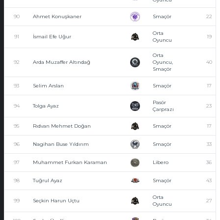
90
Ahmet Konuşkaner
Smaçör
22
Orta
91
İsmail Efe Uğur
19
Oyuncu
Orta
92
Arda Muzaffer Altındağ
Oyuncu,
40
Smaçör
93
Selim Arslan
Smaçör
17
Pasör
94
Tolga Ayaz
23
Çarprazı
95
Rıdvan Mehmet Doğan
Smaçör
17
96
Nagihan Buse Yıldırım
Smaçör
33
97
Muhammet Furkan Karaman
Libero
36
98
Tuğrul Ayaz
Smaçör
43
Orta
99
Seçkin Harun Uçtu
27
Oyuncu