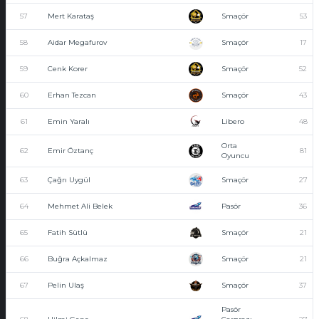
57
Mert Karataş
Smaçör
53
58
Aidar Megafurov
Smaçör
17
59
Cenk Korer
Smaçör
52
60
Erhan Tezcan
Smaçör
43
61
Emin Yaralı
Libero
48
Orta
62
Emir Öztanç
81
Oyuncu
63
Çağrı Uygül
Smaçör
27
64
Mehmet Ali Belek
Pasör
36
65
Fatih Sütlü
Smaçör
21
66
Buğra Açkalmaz
Smaçör
21
67
Pelin Ulaş
Smaçör
37
Pasör