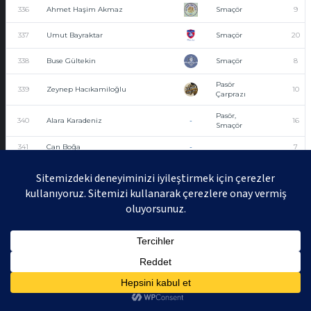
336
Ahmet Haşim Akmaz
Smaçör
9
337
Umut Bayraktar
Smaçör
20
338
Buse Gültekin
Smaçör
8
Pasör
339
Zeynep Hacıkamiloğlu
10
Çarprazı
Pasör,
340
Alara Karadeniz
-
16
Smaçör
341
Can Boğa
-
7
342
Muhammed Fatih Gündoğan
Smaçör
14
Orta
Oyuncu,
343
Ahmet Karakaş
Pasör
4
Çarprazı,
Smaçör
344
Ozan Erden
Smaçör
11
345
İbrahim Dinler
Smaçör
9
346
Yunus Emre Kocaman
-
Smaçör
12