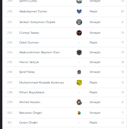
289
Şamil Çurey
Smaçör
10
290
Abdulsamet Tümer
Pasör
30
291
Serkan Süleyman Özpak
Smaçör
6
292
Cüneyt Saatçi
Smaçör
10
293
Dilek Duman
-
Pasör
17
294
Abdurrahman Bayram Özer
Smaçör
10
295
Harun Selçuk
-
Smaçör
16
296
Şeref Talaş
Smaçör
10
297
Muhammed Mustafa Korkmaz
Pasör
9
298
Efnan Büyükkara
-
Pasör
10
299
Ahmet Kavalcı
Smaçör
8
300
Batuhan Öngel
Smaçör
7
301
Ceren Önder
-
Pasör
21