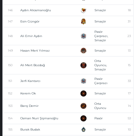
146
Aydın Aliosmanoğlu
Smaçör
18
147
Esin Güngör
Smaçör
31
Pasör
148
Ali Emir Aydın
Çarprazı,
23
Smaçör
149
Hasan Mert Yılmaz
Smaçör
13
Orta
150
Ali Mert Bozdağ
Oyuncu,
15
Smaçör
Pasör
151
Jerfi Kantarcı
33
Çarprazı
152
Kerem Ok
Smaçör
17
Orta
153
Barış Demir
14
Oyuncu
154
Osman Nuri Şişmanoğlu
Pasör
53
155
Burak Budak
Smaçör
10