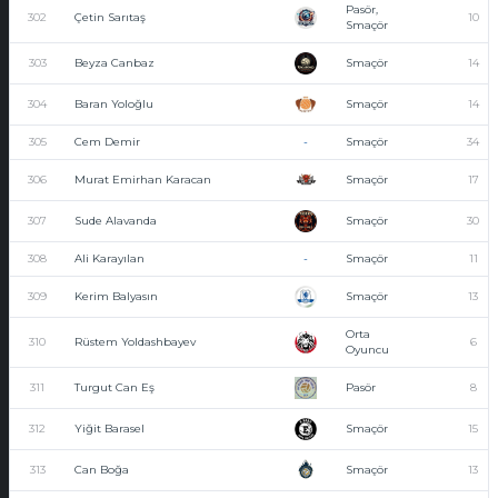
Pasör,
302
Çetin Sarıtaş
10
Smaçör
303
Beyza Canbaz
Smaçör
14
304
Baran Yoloğlu
Smaçör
14
305
Cem Demir
-
Smaçör
34
306
Murat Emirhan Karacan
Smaçör
17
307
Sude Alavanda
Smaçör
30
308
Ali Karayılan
-
Smaçör
11
309
Kerim Balyasın
Smaçör
13
Orta
310
Rüstem Yoldashbayev
6
Oyuncu
311
Turgut Can Eş
Pasör
8
312
Yiğit Barasel
Smaçör
15
313
Can Boğa
Smaçör
13