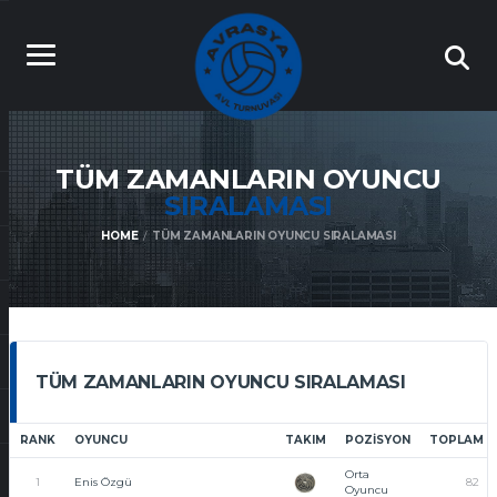
TÜM ZAMANLARIN OYUNCU
SIRALAMASI
HOME
TÜM ZAMANLARIN OYUNCU SIRALAMASI
TÜM ZAMANLARIN OYUNCU SIRALAMASI
RANK
OYUNCU
TAKIM
POZISYON
TOPLAM 
Orta
1
Enis Özgü
82
Oyuncu