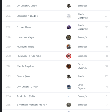
255
Onurcan Güney
Smaçör
11
Pasör
256
Denizhan Budak
31
Çarprazı
Pasör
257
Emre İlhan
12
Çarprazı
258
İbrahim Kaya
Smaçör
7
259
Hüseyin Yıldız
Smaçör
10
260
Hüseyin Faruk Kılıç
Smaçör
18
Orta
261
Melih Akyıldız
10
Oyuncu
262
Davut Şen
Pasör
57
Orta
263
Umutcan Turhan
14
Oyuncu
264
Abdullah Çelik
-
Smaçör
9
265
Emirhan Furkan Mercin
Smaçör
17