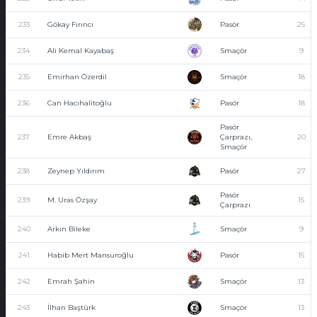
233
Gökay Fırıncı
Pasör
25
234
Ali Kemal Kayabaş
Smaçör
9
235
Emirhan Özerdil
Smaçör
18
236
Can Hacıhalitoğlu
Pasör
18
Pasör
237
Emre Akbaş
Çarprazı,
20
Smaçör
238
Zeynep Yıldırım
Pasör
27
Pasör
239
M. Uras Özşay
15
Çarprazı
240
Arkın Bileke
Smaçör
9
241
Habib Mert Mansuroğlu
Pasör
15
242
Emrah Şahin
Smaçör
13
243
İlhan Baştürk
Smaçör
13