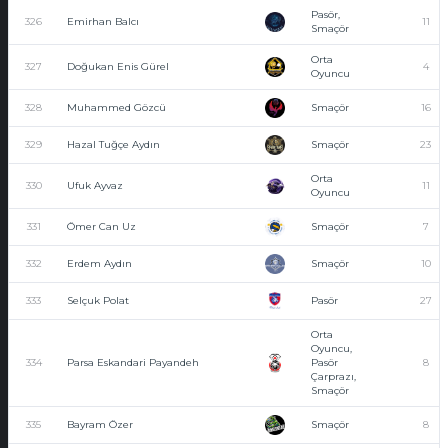
Pasör,
326
Emirhan Balcı
11
Smaçör
Orta
327
Doğukan Enis Gürel
4
Oyuncu
328
Muhammed Gözcü
Smaçör
16
329
Hazal Tuğçe Aydın
Smaçör
23
Orta
330
Ufuk Ayvaz
11
Oyuncu
331
Ömer Can Uz
Smaçör
7
332
Erdem Aydın
Smaçör
10
333
Selçuk Polat
Pasör
27
Orta
Oyuncu,
334
Parsa Eskandari Payandeh
Pasör
8
Çarprazı,
Smaçör
335
Bayram Özer
Smaçör
8