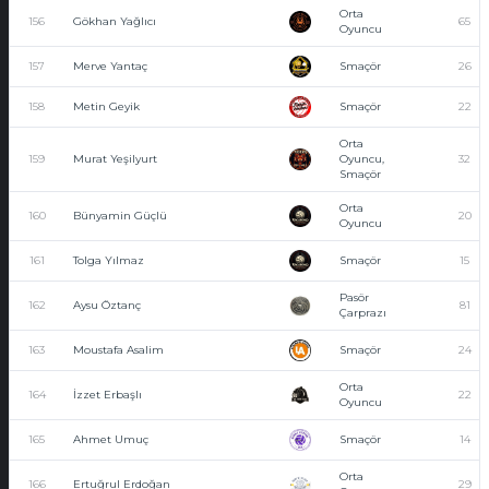
Orta
156
Gökhan Yağlıcı
65
Oyuncu
157
Merve Yantaç
Smaçör
26
158
Metin Geyik
Smaçör
22
Orta
159
Murat Yeşilyurt
Oyuncu,
32
Smaçör
Orta
160
Bünyamin Güçlü
20
Oyuncu
161
Tolga Yılmaz
Smaçör
15
Pasör
162
Aysu Öztanç
81
Çarprazı
163
Moustafa Asalim
Smaçör
24
Orta
164
İzzet Erbaşlı
22
Oyuncu
165
Ahmet Umuç
Smaçör
14
Orta
166
Ertuğrul Erdoğan
29