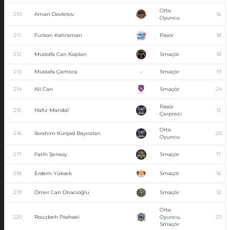
Orta
210
Aman Dovletov
16
Oyuncu
211
Furkan Kahraman
Pasör
18
212
Mustafa Can Kaplan
Smaçör
18
213
Mustafa Çamlıca
-
Smaçör
19
214
Ali Can
Smaçör
24
Pasör
215
Hafız Mandal
13
Çarprazı
Orta
216
İbrahim Kürşad Bayıralan
20
Oyuncu
217
Fatih Şensoy
Smaçör
17
218
Erdem Yüksek
Smaçör
16
219
Ömer Can Dnacıoğlu
Smaçör
12
Orta
220
Rouzbeh Pashaei
Oyuncu,
23
Smaçör