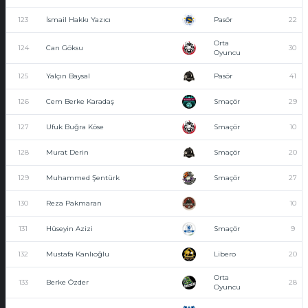
123
İsmail Hakkı Yazıcı
Pasör
22
Orta
124
Can Göksu
30
Oyuncu
125
Yalçın Baysal
Pasör
41
126
Cem Berke Karadaş
Smaçör
29
127
Ufuk Buğra Köse
Smaçör
10
128
Murat Derin
Smaçör
20
129
Muhammed Şentürk
Smaçör
27
130
Reza Pakmaran
10
131
Hüseyin Azizi
Smaçör
9
132
Mustafa Kanlıoğlu
Libero
20
Orta
133
Berke Özder
28
Oyuncu