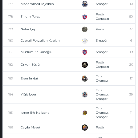
177
Mohammed Tajeddin
Smaçör
10
Pasör
178
Sinem Parçal
50
Çarprazı
179
Nehir Çep
Pasör
37
180
Cebrail Feyzullah Kaplan
Smaçör
6
181
Müslüm Kalkanoğlu
Smaçör
19
Pasör
182
Orkun Süslü
20
Çarprazı
Orta
183
Eren İmdat
17
Oyuncu
Orta
184
Yiğit İçdemir
Oyuncu,
39
Smaçör
Orta
185
İsmet Efe Nalbant
Oyuncu,
11
Smaçör
186
Ceyda Mesut
Pasör
55
Orta