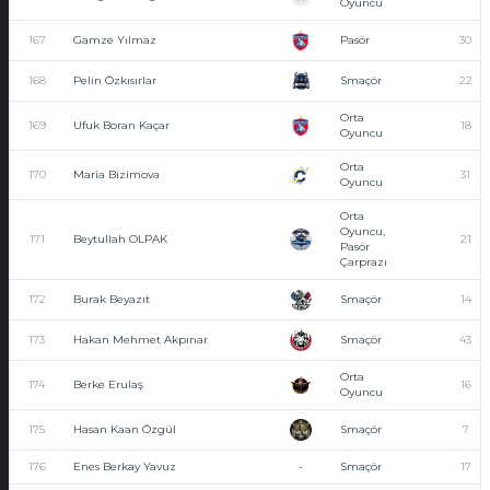
Oyuncu
167
Gamze Yılmaz
Pasör
30
168
Pelin Özkısırlar
Smaçör
22
Orta
169
Ufuk Boran Kaçar
18
Oyuncu
Orta
170
Maria Bizimova
31
Oyuncu
Orta
Oyuncu,
171
Beytullah OLPAK
21
Pasör
Çarprazı
172
Burak Beyazıt
Smaçör
14
173
Hakan Mehmet Akpınar
Smaçör
43
Orta
174
Berke Erulaş
16
Oyuncu
175
Hasan Kaan Özgül
Smaçör
7
176
Enes Berkay Yavuz
-
Smaçör
17