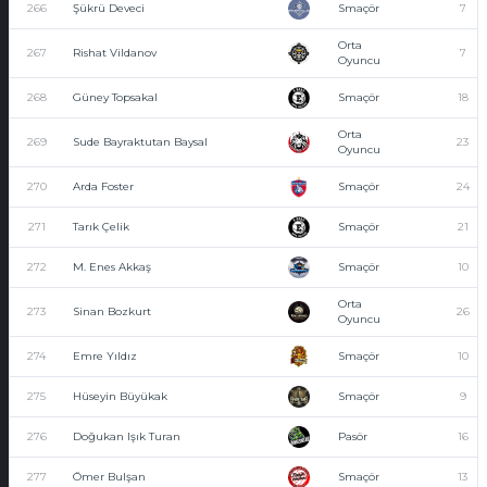
266
Şükrü Deveci
Smaçör
7
Orta
267
Rishat Vildanov
7
Oyuncu
268
Güney Topsakal
Smaçör
18
Orta
269
Sude Bayraktutan Baysal
23
Oyuncu
270
Arda Foster
Smaçör
24
271
Tarık Çelik
Smaçör
21
272
M. Enes Akkaş
Smaçör
10
Orta
273
Sinan Bozkurt
26
Oyuncu
274
Emre Yıldız
Smaçör
10
275
Hüseyin Büyükak
Smaçör
9
276
Doğukan Işık Turan
Pasör
16
277
Ömer Bulşan
Smaçör
13