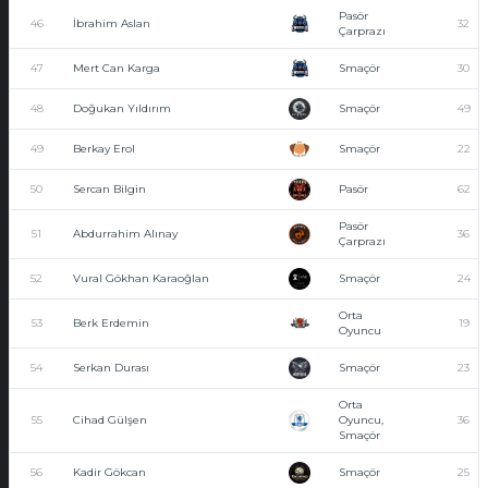
Pasör
46
İbrahim Aslan
32
Çarprazı
47
Mert Can Karga
Smaçör
30
48
Doğukan Yıldırım
Smaçör
49
49
Berkay Erol
Smaçör
22
50
Sercan Bilgin
Pasör
62
Pasör
51
Abdurrahim Alınay
36
Çarprazı
52
Vural Gökhan Karaoğlan
Smaçör
24
Orta
53
Berk Erdemin
19
Oyuncu
54
Serkan Durası
Smaçör
23
Orta
55
Cihad Gülşen
Oyuncu,
36
Smaçör
56
Kadir Gökcan
Smaçör
25