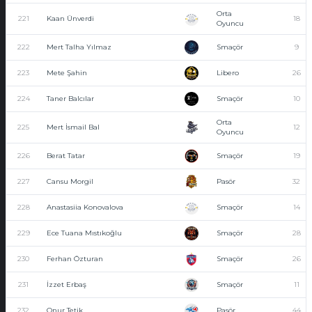
Orta
221
Kaan Ünverdi
18
Oyuncu
222
Mert Talha Yılmaz
Smaçör
9
223
Mete Şahin
Libero
26
224
Taner Balcılar
Smaçör
10
Orta
225
Mert İsmail Bal
12
Oyuncu
226
Berat Tatar
Smaçör
19
227
Cansu Morgil
Pasör
32
228
Anastasiia Konovalova
Smaçör
14
229
Ece Tuana Mıstıkoğlu
Smaçör
28
230
Ferhan Özturan
Smaçör
26
231
İzzet Erbaş
Smaçör
11
232
Onur Tetik
Pasör
44