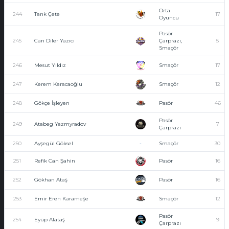
Orta
244
Tarık Çete
17
Oyuncu
Pasör
245
Can Diler Yazıcı
Çarprazı,
5
Smaçör
246
Mesut Yıldız
Smaçör
17
247
Kerem Karacaoğlu
Smaçör
12
248
Gökçe İşleyen
Pasör
46
Pasör
249
Atabeg Yazmyradov
7
Çarprazı
250
Ayşegül Göksel
-
Smaçör
30
251
Refik Can Şahin
Pasör
16
252
Gökhan Ataş
Pasör
16
253
Emir Eren Karameşe
Smaçör
12
Pasör
254
Eyüp Alataş
9
Çarprazı