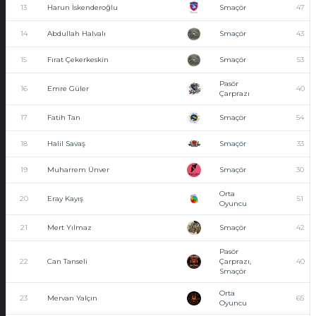
13
Harun İskenderoğlu
Smaçör
47
14
Abdullah Halvalı
Smaçör
43
15
Fırat Çekerkeskin
Smaçör
53
Pasör
16
Emre Güler
40
Çarprazı
17
Fatih Tan
Smaçör
54
18
Halil Savaş
Smaçör
33
19
Muharrem Ünver
Smaçör
30
Orta
20
Eray Kayış
51
Oyuncu
21
Mert Yılmaz
Smaçör
42
Pasör
22
Can Tanseli
Çarprazı,
40
Smaçör
Orta
23
Mervan Yalçın
65
Oyuncu