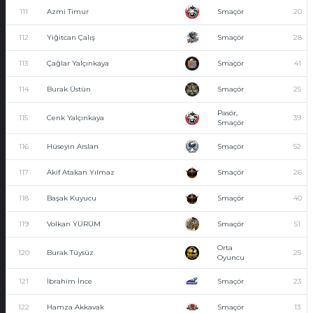
111
Azmi Timur
Smaçör
20
112
Yiğitcan Çalış
Smaçör
28
113
Çağlar Yalçınkaya
Smaçör
41
114
Burak Üstün
Smaçör
25
Pasör,
115
Cenk Yalçınkaya
39
Smaçör
116
Hüseyin Arslan
Smaçör
52
117
Akif Atakan Yılmaz
Smaçör
26
118
Başak Kuyucu
Smaçör
40
119
Volkan YÜRÜM
Smaçör
51
Orta
120
Burak Tüysüz
25
Oyuncu
121
İbrahim İnce
Smaçör
23
122
Hamza Akkavak
Smaçör
13