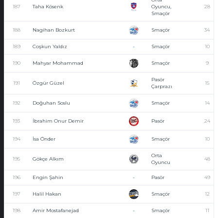
187
Taha Kösenk
Oyuncu,
28
Smaçör
188
Nagihan Bozkurt
Smaçör
34
189
Coşkun Yaldız
-
Smaçör
10
190
Mahyar Mohammad
Smaçör
9
Pasör
191
Özgür Güzel
15
Çarprazı
192
Doğuhan Soslu
Smaçör
14
193
İbrahim Onur Demir
Pasör
24
194
İsa Önder
Smaçör
10
Orta
195
Gökçe Alkım
48
Oyuncu
196
Engin Şahin
-
Pasör
49
197
Halil Hakan
Smaçör
12
198
Amir Mostafanejad
-
Smaçör
11