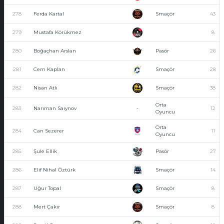
278
Ferda Kartal
Smaçör
43
279
Mustafa Körükmez
8
280
Boğaçhan Arslan
Pasör
26
281
Cem Kaplan
Smaçör
28
282
Nisan Atlı
Smaçör
38
Orta
283
Narıman Saıynov
-
12
Oyuncu
Orta
284
Can Sezerer
11
Oyuncu
285
Şule Ellik
Pasör
27
286
Elif Nihal Öztürk
Smaçör
14
287
Uğur Topal
Smaçör
8
288
Mert Çakır
Smaçör
8