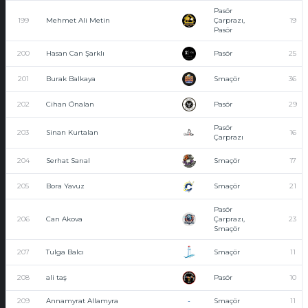
Pasör
199
Mehmet Ali Metin
Çarprazı,
19
Pasör
200
Hasan Can Şarklı
Pasör
25
201
Burak Balkaya
Smaçör
36
202
Cihan Önalan
Pasör
29
Pasör
203
Sinan Kurtalan
16
Çarprazı
204
Serhat Sarıal
Smaçör
17
205
Bora Yavuz
Smaçör
21
Pasör
206
Can Akova
Çarprazı,
23
Smaçör
207
Tulga Balcı
Smaçör
11
208
ali taş
Pasör
10
209
Annamyrat Allamyra
-
Smaçör
11