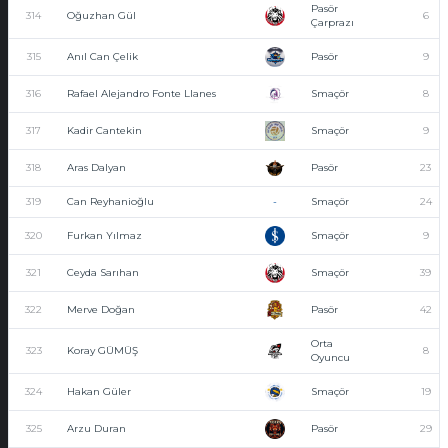
Pasör
314
Oğuzhan Gül
6
Çarprazı
315
Anıl Can Çelik
Pasör
9
316
Rafael Alejandro Fonte Llanes
Smaçör
8
317
Kadir Cantekin
Smaçör
9
318
Aras Dalyan
Pasör
23
319
Can Reyhanioğlu
-
Smaçör
24
320
Furkan Yılmaz
Smaçör
9
321
Ceyda Sarıhan
Smaçör
39
322
Merve Doğan
Pasör
42
Orta
323
Koray GÜMÜŞ
8
Oyuncu
324
Hakan Güler
Smaçör
19
325
Arzu Duran
Pasör
29