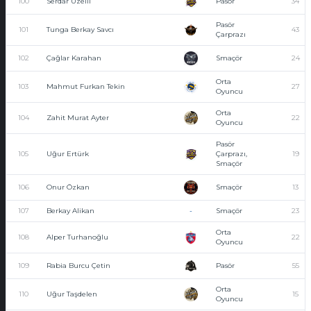
100
Serdar Üzelli
Pasör
34
Pasör
101
Tunga Berkay Savcı
43
Çarprazı
102
Çağlar Karahan
Smaçör
24
Orta
103
Mahmut Furkan Tekin
27
Oyuncu
Orta
104
Zahit Murat Ayter
22
Oyuncu
Pasör
105
Uğur Ertürk
Çarprazı,
19
Smaçör
106
Onur Özkan
Smaçör
13
107
Berkay Alikan
-
Smaçör
23
Orta
108
Alper Turhanoğlu
22
Oyuncu
109
Rabia Burcu Çetin
Pasör
55
Orta
110
Uğur Taşdelen
15
Oyuncu