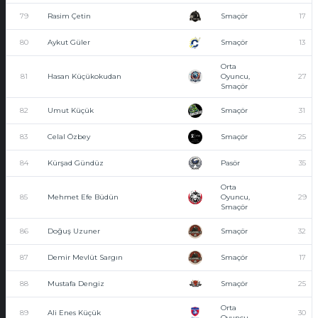
79
Rasim Çetin
Smaçör
17
80
Aykut Güler
Smaçör
13
Orta
81
Hasan Küçükokudan
Oyuncu,
27
Smaçör
82
Umut Küçük
Smaçör
31
83
Celal Özbey
Smaçör
25
84
Kürşad Gündüz
Pasör
35
Orta
85
Mehmet Efe Büdün
Oyuncu,
29
Smaçör
86
Doğuş Uzuner
Smaçör
32
87
Demir Mevlüt Sargın
Smaçör
17
88
Mustafa Dengiz
Smaçör
25
Orta
89
Ali Enes Küçük
30
Oyuncu