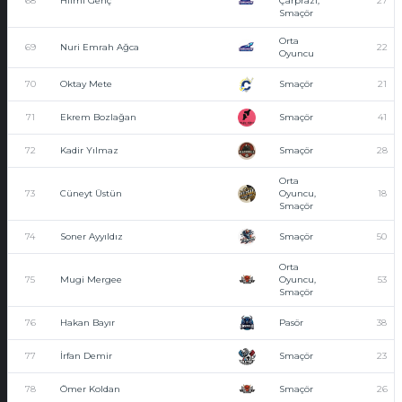
68
Hilmi Genç
Çarprazı,
27
Smaçör
Orta
69
Nuri Emrah Ağca
22
Oyuncu
70
Oktay Mete
Smaçör
21
71
Ekrem Bozlağan
Smaçör
41
72
Kadir Yılmaz
Smaçör
28
Orta
73
Cüneyt Üstün
Oyuncu,
18
Smaçör
74
Soner Ayyıldız
Smaçör
50
Orta
75
Mugi Mergee
Oyuncu,
53
Smaçör
76
Hakan Bayır
Pasör
38
77
İrfan Demir
Smaçör
23
78
Ömer Koldan
Smaçör
26