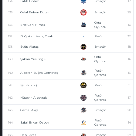
134
Fatih Endez
Smaçör
17
135
Celal Erdem Dutar
Smaçör
25
Orta
136
Erse Can Yılmaz
16
Oyuncu
137
Doğukan Meriç Özak
-
Pasör
32
138
Eyüp Alataş
Smaçör
18
Orta
139
Şaban Yusufoğlu
16
Oyuncu
Pasör
140
Alperen Buğra Demirtaş
13
Çarprazı
141
Işıl Karataş
Pasör
51
Pasör
142
Hüseyin Albayrak
17
Çarprazı
143
Cemal Akçal
Smaçör
20
Pasör
144
Sabri Erkan Özbey
14
Çarprazı
145
Habil Ataş
Smaçör
27