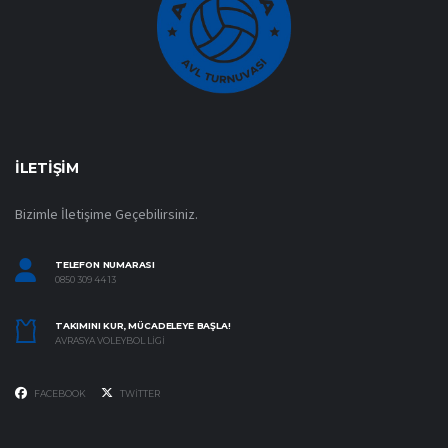
İLETIŞIM
Bizimle İletişime Geçebilirsiniz.
TELEFON NUMARASI
0850 309 44 13
TAKIMINI KUR, MÜCADELEYE BAŞLA!
AVRASYA VOLEYBOL LIGI
FACEBOOK
TWITTER