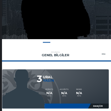
OYUNCU
GENEL BILGILER
3
URAL
YASIN
POINTS
ASSISTS
REBS
N/A
N/A
N/A
AVG
AVG
AVG
SMAÇÖR