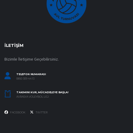
İLETIŞIM
Bizimle İletişime Geçebilirsiniz.
TELEFON NUMARASI
0850 309 44 13
TAKIMINI KUR, MÜCADELEYE BAŞLA!
AVRASYA VOLEYBOL LIGI
FACEBOOK
TWITTER