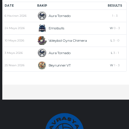
DATE
RAKIP
RESULTS
Aura Tornado
6 Haziran 2026
1
-
3
Emsibulls
24 Mayıs 2026
W
0
-
3
Voleybol Oyna Chimera
10 Mayıs 2026
L
3
-
0
Aura Tornado
3 Mayıs 2026
L
3
-
1
Beyrunner VT
25 Nisan 2026
W
1
-
3