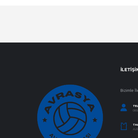
İLETIŞI
Bizimle İl
TE
0850
TAK
AVR