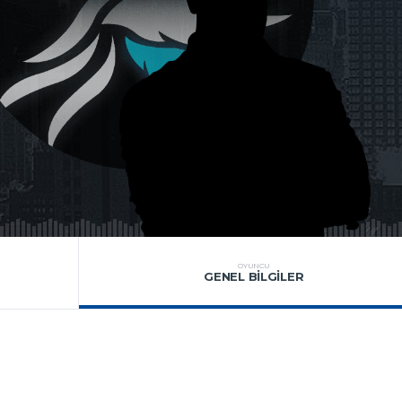
OYUNCU
GENEL BILGILER