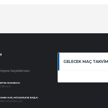
M
GELECEK MAÇ TAKVIM
etişime Geçebilirsiniz.
LEFON NUMARASI
 309 44 13
IMINI KUR, MÜCADELEYE BAŞLA!
ASYA VOLEYBOL LIGI