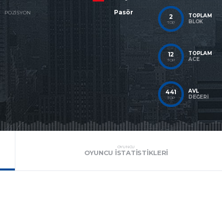
Pasör
POZISYON
TOPLAM
2
BLOK
TOP
TOPLAM
12
ACE
TOP
AVL
441
DEĞERI
TOP
OYUNCU
OYUNCU İSTATISTIKLERI