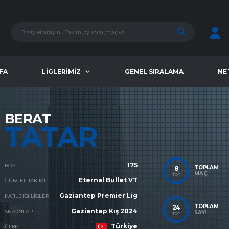
FA
LIGLERIMIZ
GENEL SIRALAMA
NE
BERAT
TATAR
175
BOY
TOPLAM
8
MAÇ
TOP
Eternal Bullet VT
GÜNCEL TAKIMI
Gaziantep Premier Lig
KATILDIĞI LIGLER
TOPLAM
24
Gaziantep Kış 2024
SEZONLAR
SAYI
TOP
Türkiye
ÜLKE