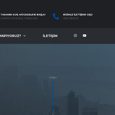
TAKIMINI KUR, MÜCADELEYE BAŞLA!
BIZIMLE İLETIŞIME GEÇ!
AVRASYA VOLEYBOL TURNUVASI
0505 368 60 91
 YAPIYORUZ?
İLETIŞIM