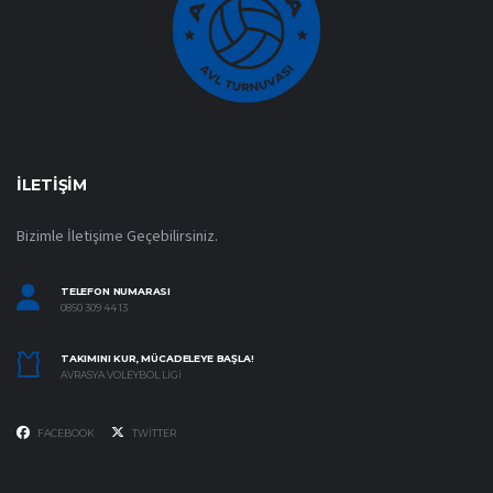
İLETIŞIM
Bizimle İletişime Geçebilirsiniz.
TELEFON NUMARASI
0850 309 44 13
TAKIMINI KUR, MÜCADELEYE BAŞLA!
AVRASYA VOLEYBOL LIGI
FACEBOOK
TWITTER