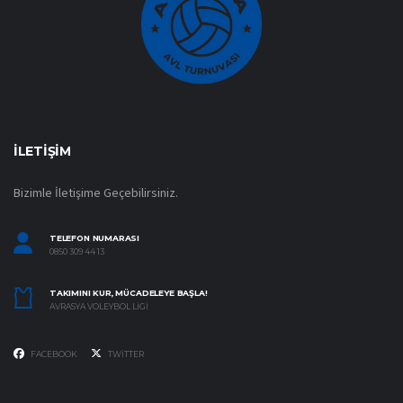
İLETIŞIM
Bizimle İletişime Geçebilirsiniz.
TELEFON NUMARASI
0850 309 44 13
TAKIMINI KUR, MÜCADELEYE BAŞLA!
AVRASYA VOLEYBOL LIGI
FACEBOOK
TWITTER