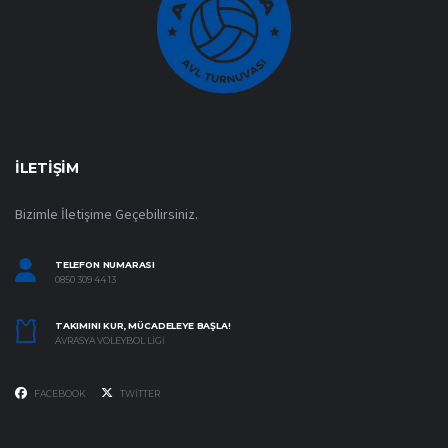
İLETIŞIM
Bizimle İletişime Geçebilirsiniz.
TELEFON NUMARASI
0850 309 44 13
TAKIMINI KUR, MÜCADELEYE BAŞLA!
AVRASYA VOLEYBOL LIGI
FACEBOOK
TWITTER