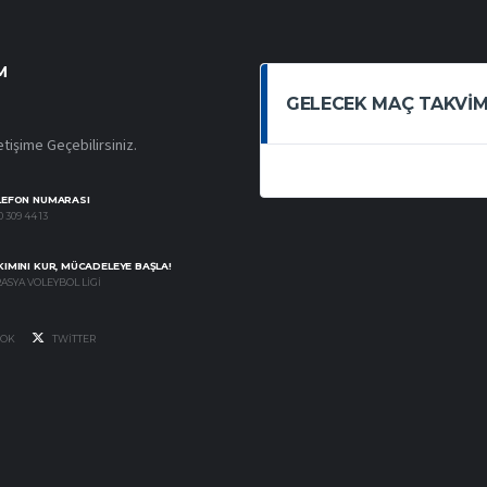
M
GELECEK MAÇ TAKVIM
etişime Geçebilirsiniz.
LEFON NUMARASI
 309 44 13
IMINI KUR, MÜCADELEYE BAŞLA!
ASYA VOLEYBOL LIGI
OK
TWITTER