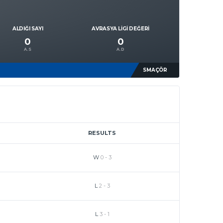
ALDIĞI SAYI
AVRASYA LIGI DEĞERI
0
0
A.S
A.D
SMAÇÖR
RESULTS
W
0
-
3
L
2
-
3
L
3
-
1