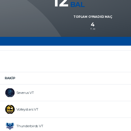
12
BAL
TOPLAM OYNADIĞI MAÇ
4
T.M
RAKIP
Severus VT
Volleystars VT
Thunderbirds VT