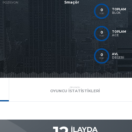
Smaçör
POZISYON
TOPLAM
0
BLOK
TOP
TOPLAM
0
ACE
TOP
AVL
0
DEĞERI
TOP
OYUNCU
OYUNCU İSTATISTIKLERI
İLAYDA