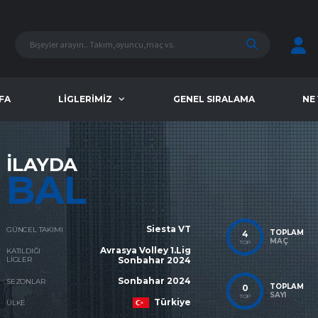
FA
LIGLERIMIZ
GENEL SIRALAMA
NE
İLAYDA
BAL
Siesta VT
GÜNCEL TAKIMI
TOPLAM
4
MAÇ
TOP
Avrasya Volley 1.Lig
KATILDIĞI
LIGLER
Sonbahar 2024
Sonbahar 2024
SEZONLAR
TOPLAM
0
SAYI
TOP
Türkiye
ÜLKE