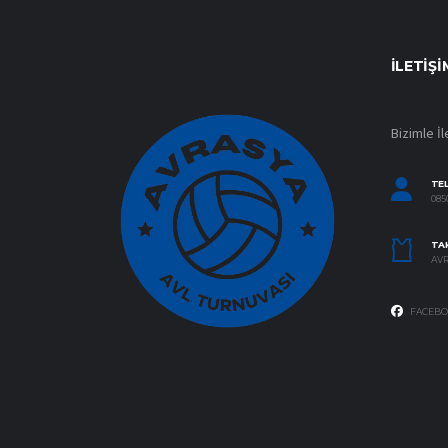
İLETIŞI
Bizimle İl
TE
0850
TAK
AVR
FACEBO