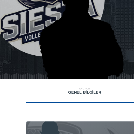
OYUNCU
GENEL BILGILER