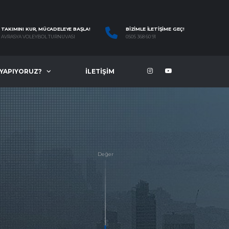
TAKIMINI KUR, MÜCADELEYE BAŞLA!
BIZIMLE İLETIŞIME GEÇ!
AVRASYA VOLEYBOL TURNUVASI
0505 368 60 91
 YAPIYORUZ?
İLETIŞIM