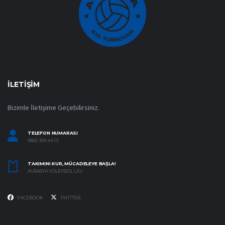
İLETIŞIM
Bizimle İletişime Geçebilirsiniz.
TELEFON NUMARASI
0850 309 44 13
TAKIMINI KUR, MÜCADELEYE BAŞLA!
AVRASYA VOLEYBOL LIGI
FACEBOOK
TWITTER