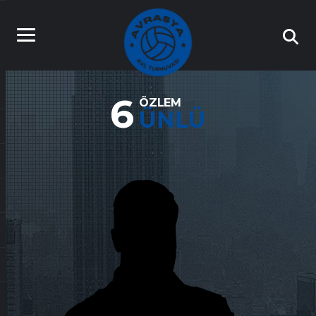
6
ÖZLEM
ÜNLÜ