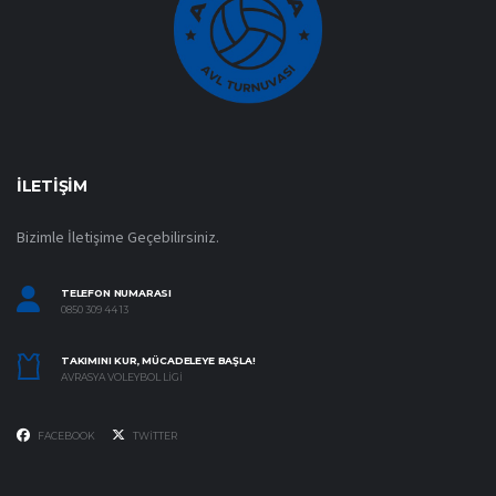
İLETIŞIM
Bizimle İletişime Geçebilirsiniz.
TELEFON NUMARASI
0850 309 44 13
TAKIMINI KUR, MÜCADELEYE BAŞLA!
AVRASYA VOLEYBOL LIGI
FACEBOOK
TWITTER