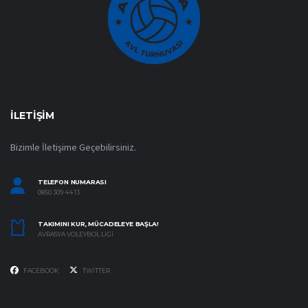
İLETIŞIM
Bizimle İletişime Geçebilirsiniz.
TELEFON NUMARASI
0850 309 44 13
TAKIMINI KUR, MÜCADELEYE BAŞLA!
AVRASYA VOLEYBOL LIGI
FACEBOOK
TWITTER