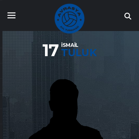
17
İSMAIL
TULUK