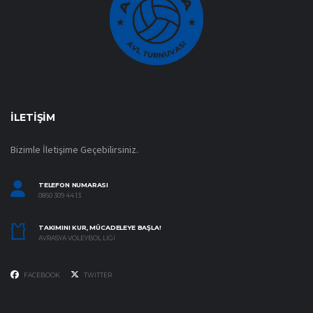
İLETIŞIM
Bizimle İletişime Geçebilirsiniz.
TELEFON NUMARASI
0850 309 44 13
TAKIMINI KUR, MÜCADELEYE BAŞLA!
AVRASYA VOLEYBOL LIGI
FACEBOOK
TWITTER