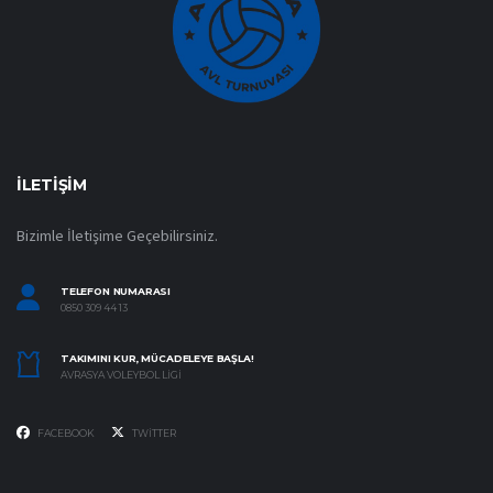
İLETIŞIM
Bizimle İletişime Geçebilirsiniz.
TELEFON NUMARASI
0850 309 44 13
TAKIMINI KUR, MÜCADELEYE BAŞLA!
AVRASYA VOLEYBOL LIGI
FACEBOOK
TWITTER