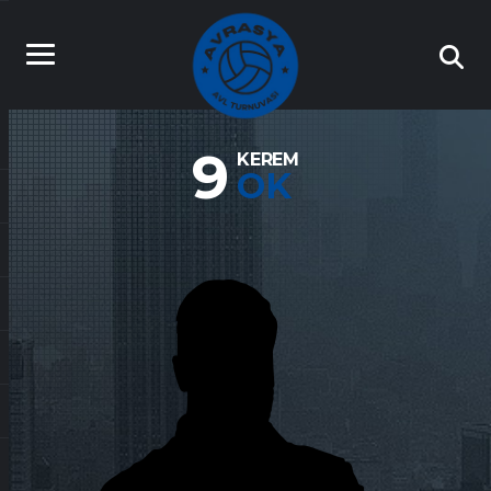
9
KEREM
OK