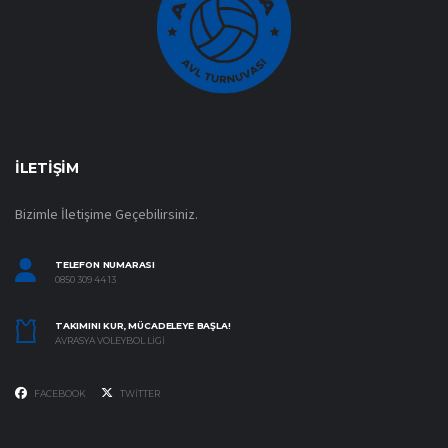
İLETIŞIM
Bizimle İletişime Geçebilirsiniz.
TELEFON NUMARASI
0850 309 44 13
TAKIMINI KUR, MÜCADELEYE BAŞLA!
AVRASYA VOLEYBOL LIGI
FACEBOOK
TWITTER