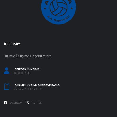
İLETIŞIM
Bizimle İletişime Geçebilirsiniz.
TELEFON NUMARASI
0850 309 44 13
TAKIMINI KUR, MÜCADELEYE BAŞLA!
AVRASYA VOLEYBOL LIGI
FACEBOOK
TWITTER