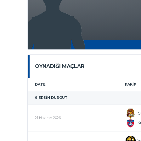
OYNADIĞI MAÇLAR
DATE
RAKIP
9
ERSIN DURGUT
G
21 Haziran 2026
Ku
Vo