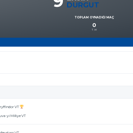
9
DURGUT
TOPLAM OYNADIĞI MAÇ
0
T.M
ryffindor VT
va-yi Milliye VT
lleystars VT