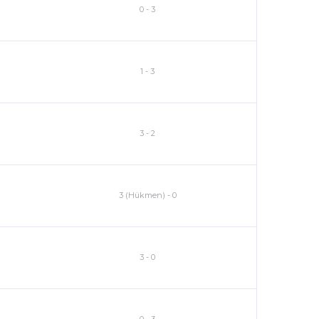
0
-
3
1
-
3
3
-
2
3 (Hükmen)
-
0
3
-
0