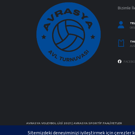
Bizimle İl
TE
0850
TAK
AVR
FACEBO
AVRASYA VOLEYBOL LIGI 2021 | AVRASYA SPORTIF FAALIYETLER
ORGANIZASYONUDUR, TÜM HAKLARI SAKLIDIR.