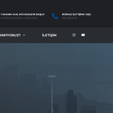
TAKIMINI KUR, MÜCADELEYE BAŞLA!
BIZIMLE İLETIŞIME GEÇ!
AVRASYA VOLEYBOL TURNUVASI
0505 368 60 91
 YAPIYORUZ?
İLETIŞIM