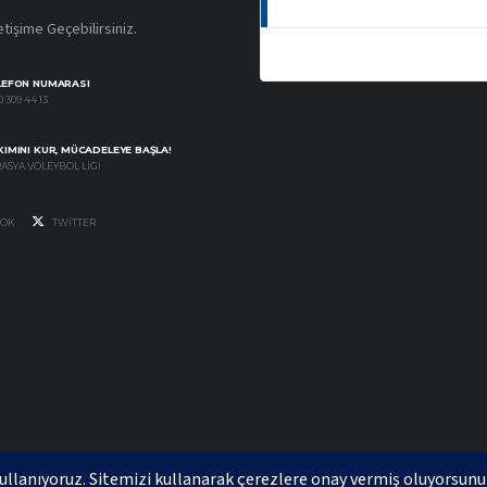
etişime Geçebilirsiniz.
LEFON NUMARASI
 309 44 13
IMINI KUR, MÜCADELEYE BAŞLA!
ASYA VOLEYBOL LIGI
OK
TWITTER