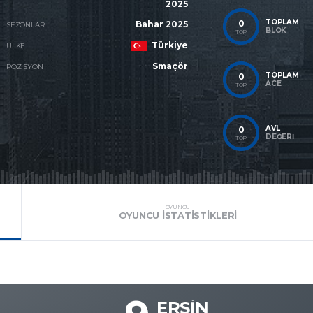
2025
TOPLAM
0
Bahar 2025
SEZONLAR
BLOK
TOP
Türkiye
ÜLKE
Smaçör
POZISYON
TOPLAM
0
ACE
TOP
AVL
0
DEĞERI
TOP
OYUNCU
OYUNCU İSTATISTIKLERI
ERSIN