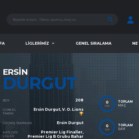
FA
LIGLERIMIZ
GENEL SIRALAMA
NE
ERSIN
DURGUT
208
BOY
TOPLAM
0
MAÇ
TOP
Ersin Durgut
,
V. O. Lions
GÜNCEL
TAKIMI
Ersin Durgut
GEÇMIŞ TAKIMLAR
TOPLAM
0
SAYI
TOP
Premier Lig Finaller,
KATILDIĞI
LIGLER
Premier Lig B Grubu Bahar