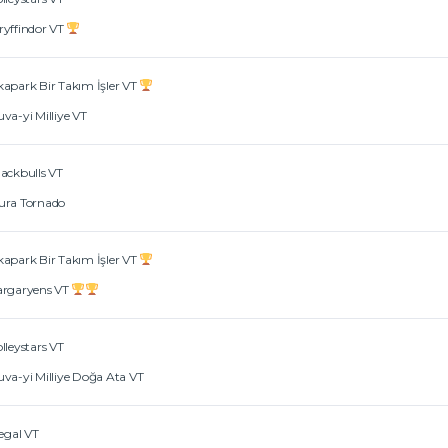
ryffindor VT
kapark Bir Takım İşler VT
va-yi Milliye VT
lackbulls VT
ura Tornado
kapark Bir Takım İşler VT
argaryens VT
lleystars VT
uva-yi Milliye Doğa Ata VT
legal VT