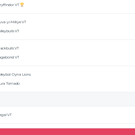
ryffindor VT
va-yi Milliye VT
lleybulls VT
lackbulls VT
agabond VT
oleybol Oyna Lions
ura Tornado
legal VT