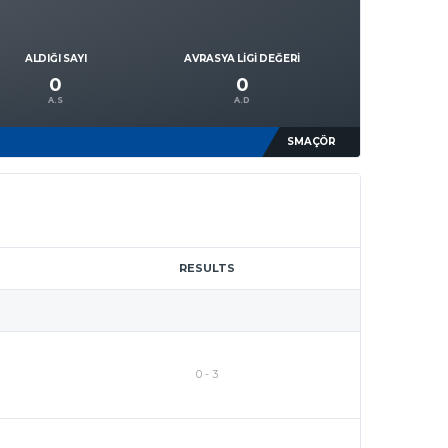
ALDIĞI SAYI
AVRASYA LIGI DEĞERI
0
0
A.S
A.D
SMAÇÖR
RESULTS
0
-
3