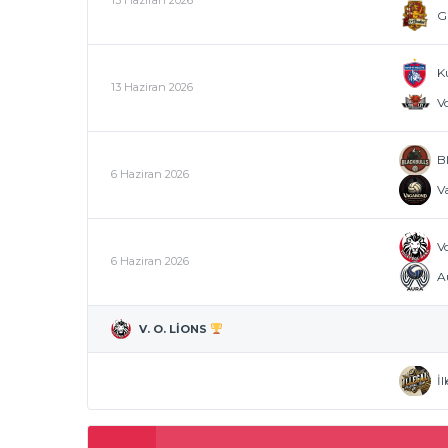
13 Haziran 2026
G
Ku
13 Haziran 2026
Vo
B
6 Haziran 2026
V
V
6 Haziran 2026
A
V. O. LIONS
İl