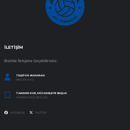
İLETIŞIM
Bizimle İletişime Geçebilirsiniz.
TELEFON NUMARASI
0850 309 44 13
TAKIMINI KUR, MÜCADELEYE BAŞLA!
AVRASYA VOLEYBOL LIGI
FACEBOOK
TWITTER