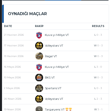
OYNADIĞI MAÇLAR
DATE
RAKIP
RESULTS
Kuva-yi Milliye VT
21 Haziran 2026
L
0
-
3
Volleystars VT
17 Haziran 2026
W
0
-
3
İllegal VT
13 Haziran 2026
W
0
-
3
Kuva-yi Milliye VT
16 Mayıs 2026
L
3
-
0
BKS VT
10 Mayıs 2026
W
0
-
3
Spartans VT
2 Mayıs 2026
L
0
-
3
Volleystars VT
26 Nisan 2026
L
2
-
3
Targaryens VT
19 Nisan 2026
W
3
-
1