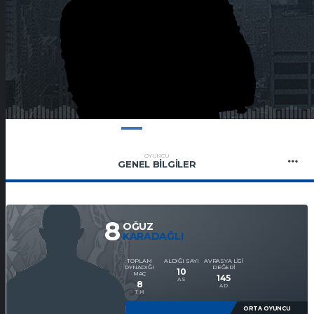
OYUNCU
GENEL BILGILER
8
OĞUZ
KARADAĞLI
TOPLAM
ALDIĞI SAYI
AVRASYA LIGI
OYNADIĞI
DEĞERI
10
MAÇ
145
A.S
8
A.D
T.M
ORTA OYUNCU