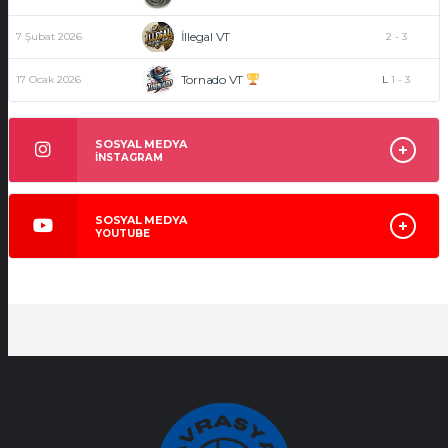
İllegal VT
7 Şubat 2026
2
-
3
Tornado VT
17 Ocak 2026
L
1
-
3
SOSYAL MEDYA
İNSTAGRAM
SOSYAL MEDYA
YOUTUBE