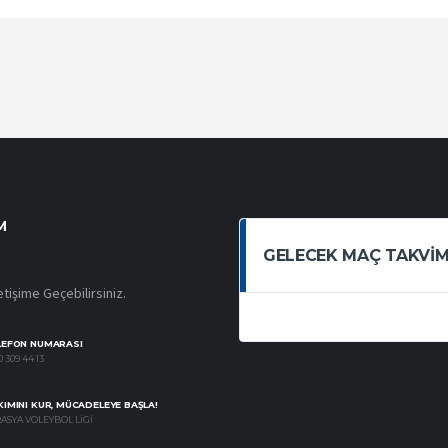
M
GELECEK MAÇ TAKVIM
etişime Geçebilirsiniz.
LEFON NUMARASI
 309 44 13
IMINI KUR, MÜCADELEYE BAŞLA!
ASYA VOLEYBOL LIGI