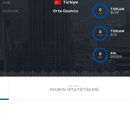
Türkiye
ÜLKE
TOPLAM
0
Orta Oyuncu
POZISYON
BLOK
TOP
TOPLAM
0
ACE
TOP
AVL
0
DEĞERI
TOP
OYUNCU
OYUNCU İSTATISTIKLERI