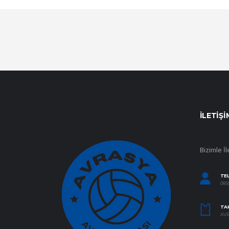
İLETIŞI
Bizimle İl
TE
0850
TAK
AVR