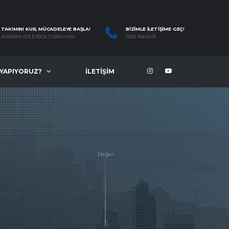
TAKIMINI KUR, MÜCADELEYE BAŞLA!
BIZIMLE İLETIŞIME GEÇ!
AVRASYA VOLEYBOL TURNUVASI
0505 368 60 91
 YAPIYORUZ?
İLETIŞIM