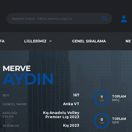
FA
LIGLERIMIZ
GENEL SIRALAMA
NE
MERVE
AYDIN
167
BOY
TOPLAM
7
MAÇ
TOP
Anka VT
GÜNCEL TAKIMI
Kış Anadolu Volley
KATILDIĞI
LIGLER
Premier Lig 2023
TOPLAM
0
SAYI
TOP
Kış 2023
SEZONLAR