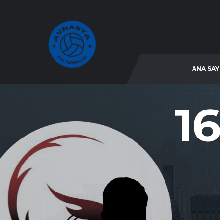
ANA SAY
16