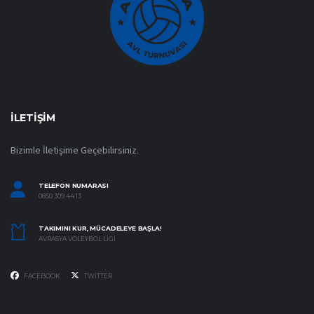
İLETIŞIM
Bizimle İletişime Geçebilirsiniz.
TELEFON NUMARASI
0850 309 44 13
TAKIMINI KUR, MÜCADELEYE BAŞLA!
AVRASYA VOLEYBOL LIGI
FACEBOOK
TWITTER