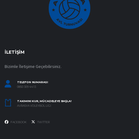
İLETIŞIM
Bizimle İletişime Geçebilirsiniz.
TELEFON NUMARASI
0850 309 44 13
TAKIMINI KUR, MÜCADELEYE BAŞLA!
AVRASYA VOLEYBOL LIGI
FACEBOOK
TWITTER