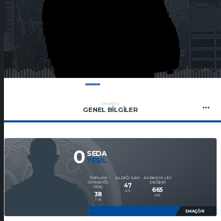
OYUNCU
GENEL BILGILER
0
SEDA
YEŞIL
TOPLAM
ALDIĞI SAYI
AVRASYA LIGI
OYNADIĞI
DEĞERI
47
MAÇ
665
A.S
38
A.D
T.M
SMAÇÖR