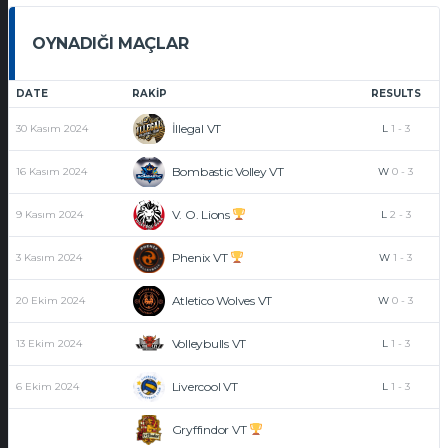
OYNADIĞI MAÇLAR
DATE
RAKIP
RESULTS
İllegal VT
30 Kasım 2024
L
1
-
3
Bombastic Volley VT
16 Kasım 2024
W
0
-
3
V. O. Lions
9 Kasım 2024
L
2
-
3
Phenix VT
3 Kasım 2024
W
1
-
3
Atletico Wolves VT
20 Ekim 2024
W
0
-
3
Volleybulls VT
13 Ekim 2024
L
1
-
3
Livercool VT
6 Ekim 2024
L
1
-
3
Gryffindor VT