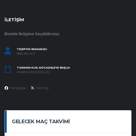
İLETIŞIM
Bizimle İletişime Geçebilirsiniz.
TELEFON NUMARASI
0850 309 44 13
TAKIMINI KUR, MÜCADELEYE BAŞLA!
AVRASYA VOLEYBOL LIGI
FACEBOOK
TWITTER
GELECEK MAÇ TAKVIMI