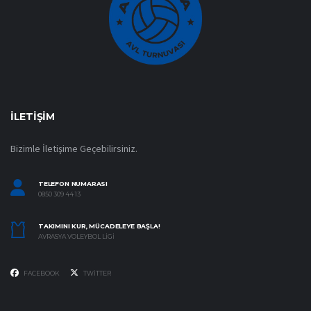
İLETIŞIM
Bizimle İletişime Geçebilirsiniz.
TELEFON NUMARASI
0850 309 44 13
TAKIMINI KUR, MÜCADELEYE BAŞLA!
AVRASYA VOLEYBOL LIGI
FACEBOOK
TWITTER