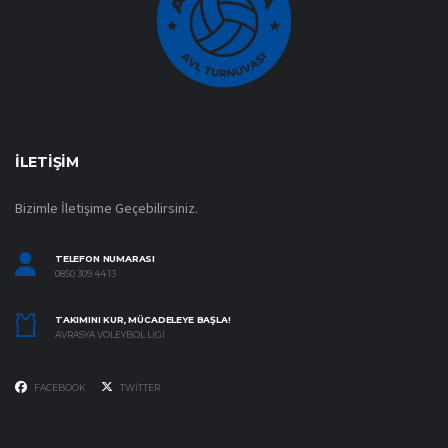
İLETIŞIM
Bizimle İletişime Geçebilirsiniz.
TELEFON NUMARASI
0850 309 44 13
TAKIMINI KUR, MÜCADELEYE BAŞLA!
AVRASYA VOLEYBOL LIGI
FACEBOOK
TWITTER