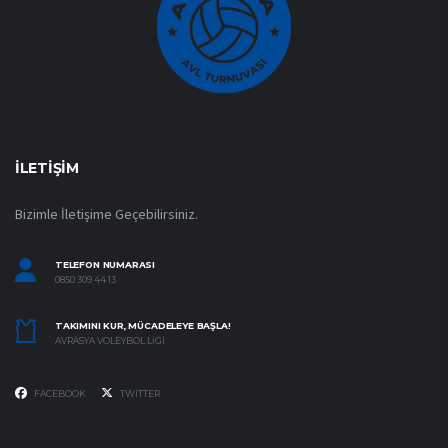
İLETIŞIM
Bizimle İletişime Geçebilirsiniz.
TELEFON NUMARASI
0850 309 44 13
TAKIMINI KUR, MÜCADELEYE BAŞLA!
AVRASYA VOLEYBOL LIGI
FACEBOOK
TWITTER