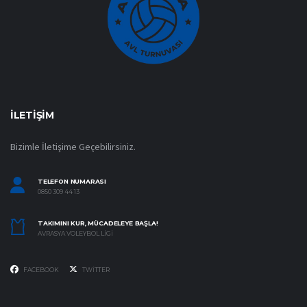
İLETIŞIM
Bizimle İletişime Geçebilirsiniz.
TELEFON NUMARASI
0850 309 44 13
TAKIMINI KUR, MÜCADELEYE BAŞLA!
AVRASYA VOLEYBOL LIGI
FACEBOOK
TWITTER