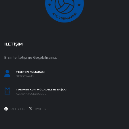
İLETIŞIM
Bizimle İletişime Geçebilirsiniz.
TELEFON NUMARASI
0850 309 44 13
TAKIMINI KUR, MÜCADELEYE BAŞLA!
AVRASYA VOLEYBOL LIGI
FACEBOOK
TWITTER