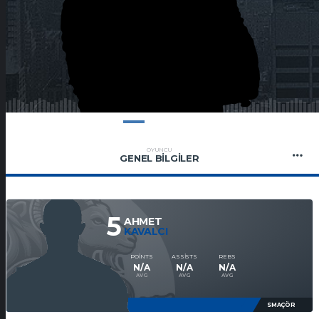
OYUNCU
GENEL BILGILER
5
AHMET
KAVALCI
POINTS
ASSISTS
REBS
N/A
N/A
N/A
AVG
AVG
AVG
SMAÇÖR