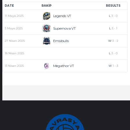
DATE
RAKIP
RESULTS
Legends VT
11 Mayıs 2025
L
3
-
0
Supernova VT
3 Mayıs 2025
L
3
-
1
Emsibulls
27 Nisan 2025
W
3
-
2
18 Nisan 2025
L
3
-
0
Megathor VT
13 Nisan 2025
W
1
-
3