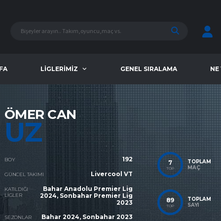
FA
LIGLERIMIZ
GENEL SIRALAMA
NE
ÖMER CAN
UZ
192
BOY
TOPLAM
7
MAÇ
TOP
Livercool VT
GÜNCEL TAKIMI
Bahar Anadolu Premier Lig
KATILDIĞI
LIGLER
2024, Sonbahar Premier Lig
TOPLAM
89
2023
SAYI
TOP
Bahar 2024, Sonbahar 2023
SEZONLAR