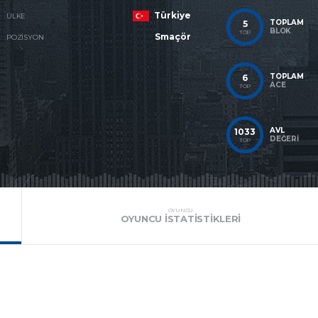
Türkiye
ÜLKE
TOPLAM
5
BLOK
TOP
Smaçör
POZISYON
TOPLAM
6
ACE
TOP
AVL
1033
DEĞERI
TOP
OYUNCU
OYUNCU İSTATISTIKLERI