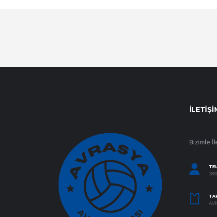
İLETIŞI
Bizimle İl
TE
0850
TAK
AVR