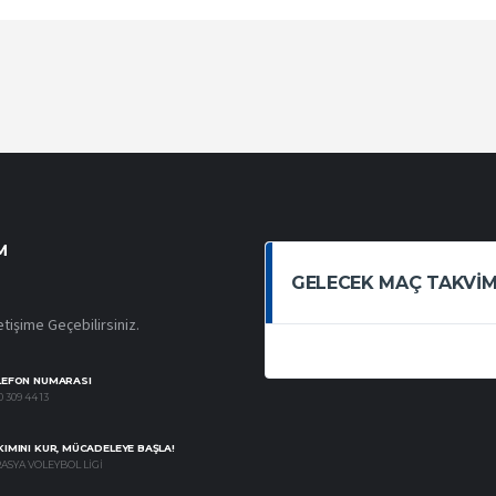
M
GELECEK MAÇ TAKVIM
etişime Geçebilirsiniz.
LEFON NUMARASI
 309 44 13
IMINI KUR, MÜCADELEYE BAŞLA!
ASYA VOLEYBOL LIGI