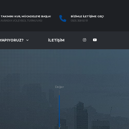
TAKIMINI KUR, MÜCADELEYE BAŞLA!
BIZIMLE İLETIŞIME GEÇ!
AVRASYA VOLEYBOL TURNUVASI
0505 368 60 91
 YAPIYORUZ?
İLETIŞIM