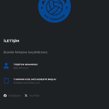
İLETIŞIM
Bizimle İletişime Geçebilirsiniz.
TELEFON NUMARASI
0850 309 44 13
TAKIMINI KUR, MÜCADELEYE BAŞLA!
AVRASYA VOLEYBOL LIGI
FACEBOOK
TWITTER