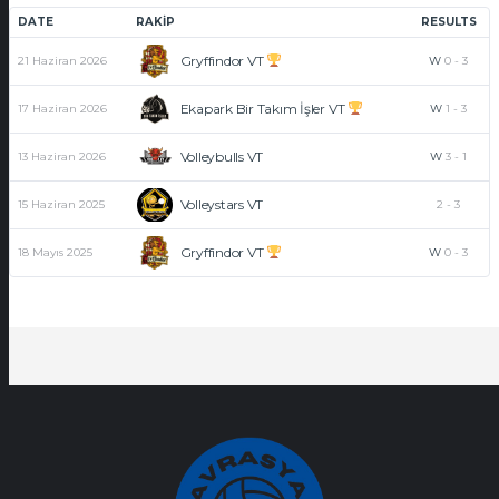
DATE
RAKIP
RESULTS
Gryffindor VT
21 Haziran 2026
W
0
-
3
Ekapark Bir Takım İşler VT
17 Haziran 2026
W
1
-
3
Volleybulls VT
13 Haziran 2026
W
3
-
1
Volleystars VT
15 Haziran 2025
2
-
3
Gryffindor VT
18 Mayıs 2025
W
0
-
3