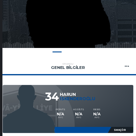
OYUNCU
GENEL BILGILER
34
HARUN
İSKENDEROĞLU
POINTS
ASSISTS
REBS
N/A
N/A
N/A
AVG
AVG
AVG
SMAÇÖR