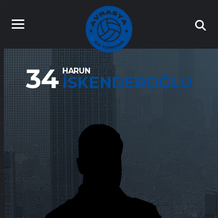
34
HARUN
İSKENDEROĞLU