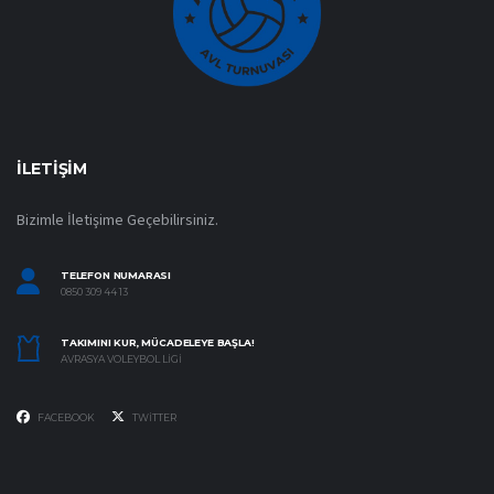
İLETIŞIM
Bizimle İletişime Geçebilirsiniz.
TELEFON NUMARASI
0850 309 44 13
TAKIMINI KUR, MÜCADELEYE BAŞLA!
AVRASYA VOLEYBOL LIGI
FACEBOOK
TWITTER