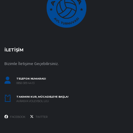
İLETIŞIM
Bizimle İletişime Geçebilirsiniz.
TELEFON NUMARASI
0850 309 44 13
TAKIMINI KUR, MÜCADELEYE BAŞLA!
AVRASYA VOLEYBOL LIGI
FACEBOOK
TWITTER