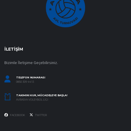
İLETIŞIM
Bizimle İletişime Geçebilirsiniz.
TELEFON NUMARASI
0850 309 44 13
TAKIMINI KUR, MÜCADELEYE BAŞLA!
AVRASYA VOLEYBOL LIGI
FACEBOOK
TWITTER