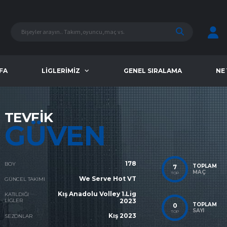
FA
LIGLERIMIZ
GENEL SIRALAMA
NE
TEVFIK
GÜVEN
178
BOY
TOPLAM
7
MAÇ
TOP
We Serve Hot VT
GÜNCEL TAKIMI
Kış Anadolu Volley 1.Lig
KATILDIĞI
LIGLER
2023
TOPLAM
0
SAYI
TOP
Kış 2023
SEZONLAR