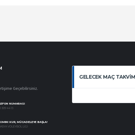
M
GELECEK MAÇ TAKVIM
etişime Geçebilirsiniz.
LEFON NUMARASI
 309 44 13
IMINI KUR, MÜCADELEYE BAŞLA!
ASYA VOLEYBOL LIGI