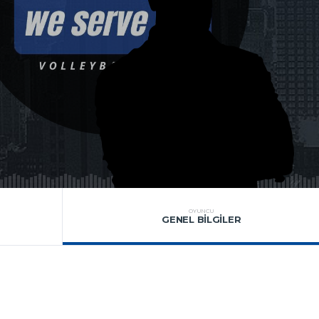
OYUNCU
GENEL BILGILER