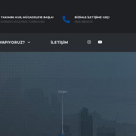
TAKIMINI KUR, MÜCADELEYE BAŞLA!
BIZIMLE İLETIŞIME GEÇ!
AVRASYA VOLEYBOL TURNUVASI
0505 368 60 91
 YAPIYORUZ?
İLETIŞIM