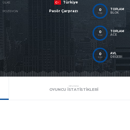
Türkiye
ÜLKE
TOPLAM
0
Pasör Çarprazı
POZISYON
BLOK
TOP
TOPLAM
0
ACE
TOP
AVL
0
DEĞERI
TOP
OYUNCU
OYUNCU İSTATISTIKLERI