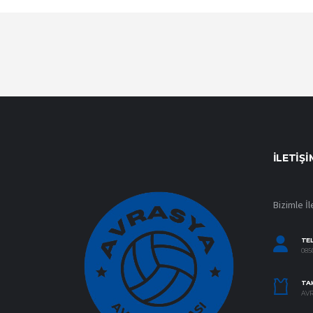
İLETIŞI
Bizimle İl
TE
0850
TAK
AVR