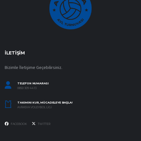
İLETIŞIM
Bizimle İletişime Geçebilirsiniz.
TELEFON NUMARASI
0850 309 44 13
TAKIMINI KUR, MÜCADELEYE BAŞLA!
AVRASYA VOLEYBOL LIGI
FACEBOOK
TWITTER