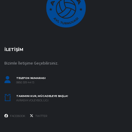
İLETIŞIM
Bizimle İletişime Geçebilirsiniz.
TELEFON NUMARASI
0850 309 44 13
TAKIMINI KUR, MÜCADELEYE BAŞLA!
AVRASYA VOLEYBOL LIGI
FACEBOOK
TWITTER