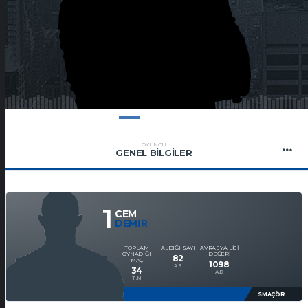
OYUNCU
GENEL BILGILER
1
CEM
DEMIR
TOPLAM
ALDIĞI SAYI
AVRASYA LIGI
OYNADIĞI
DEĞERI
82
MAÇ
1098
A.S
34
A.D
T.M
SMAÇÖR