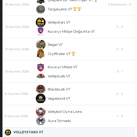
13 Haziran 2026
3 (Hükmen)
-
0
Targaryens VT
Volleystars VT
13 Haziran 2026
3
-
0
Kuva-yi Milliye Doğa Ata VT
İllegal VT
13 Haziran 2026
0
-
3
Gryffindor VT
Kuva-yi Milliye VT
13 Haziran 2026
3
-
1
Volleybulls VT
Blackbulls VT
6 Haziran 2026
3
-
2
Vagabond VT
Voleybol Oyna Lions
6 Haziran 2026
1
-
3
Aura Tornado
VOLLEYSTARS VT