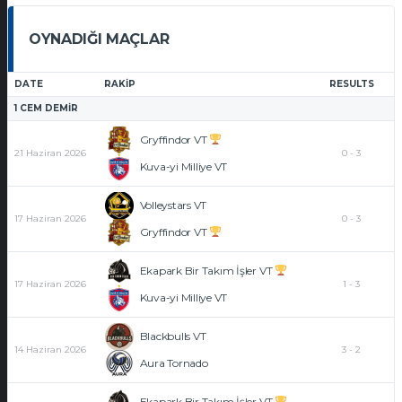
OYNADIĞI MAÇLAR
DATE
RAKIP
RESULTS
1
CEM DEMIR
Gryffindor VT
21 Haziran 2026
0
-
3
Kuva-yi Milliye VT
Volleystars VT
17 Haziran 2026
0
-
3
Gryffindor VT
Ekapark Bir Takım İşler VT
17 Haziran 2026
1
-
3
Kuva-yi Milliye VT
Blackbulls VT
14 Haziran 2026
3
-
2
Aura Tornado
Ekapark Bir Takım İşler VT