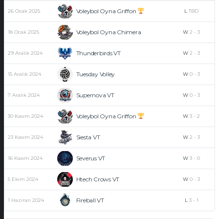
Voleybol Oyna Griffon
26 Ocak 2025
L
TBD
Voleybol Oyna Chimera
18 Ocak 2025
W
2
-
3
Thunderbirds VT
29 Aralık 2024
W
2
-
3
Tuesday Volley
15 Aralık 2024
W
0
-
3
Supernova VT
7 Aralık 2024
W
0
-
3
Voleybol Oyna Griffon
30 Kasım 2024
W
3
-
2
Siesta VT
23 Kasım 2024
W
2
-
3
Severus VT
16 Kasım 2024
W
3
-
0
Htech Crows VT
5 Ekim 2024
W
0
-
3
Fireball VT
1 Haziran 2024
L
3
-
1