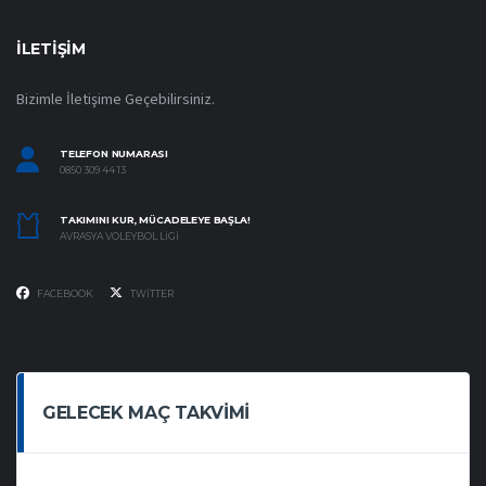
İLETIŞIM
Bizimle İletişime Geçebilirsiniz.
TELEFON NUMARASI
0850 309 44 13
TAKIMINI KUR, MÜCADELEYE BAŞLA!
AVRASYA VOLEYBOL LIGI
FACEBOOK
TWITTER
GELECEK MAÇ TAKVIMI