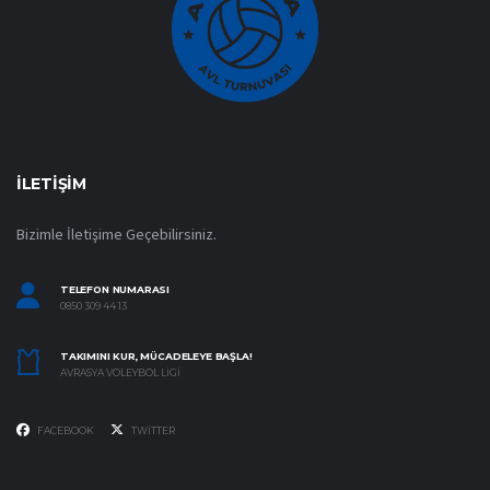
İLETIŞIM
Bizimle İletişime Geçebilirsiniz.
TELEFON NUMARASI
0850 309 44 13
TAKIMINI KUR, MÜCADELEYE BAŞLA!
AVRASYA VOLEYBOL LIGI
FACEBOOK
TWITTER