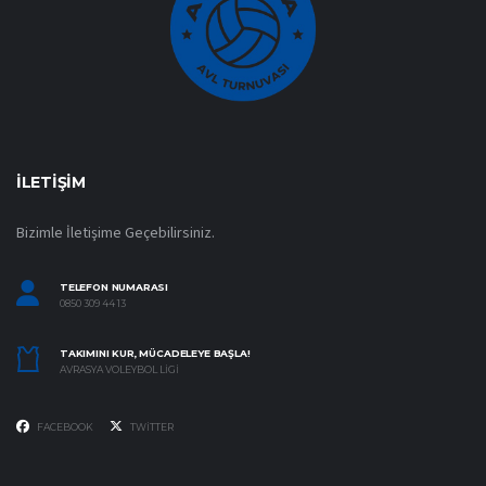
İLETIŞIM
Bizimle İletişime Geçebilirsiniz.
TELEFON NUMARASI
0850 309 44 13
TAKIMINI KUR, MÜCADELEYE BAŞLA!
AVRASYA VOLEYBOL LIGI
FACEBOOK
TWITTER