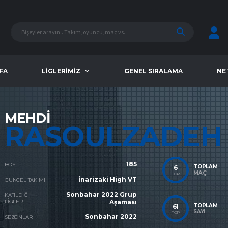
FA
LIGLERIMIZ
GENEL SIRALAMA
NE
MEHDI
RASOULZADEH
185
BOY
TOPLAM
6
MAÇ
TOP
İnarizaki High VT
GÜNCEL TAKIMI
Sonbahar 2022 Grup
KATILDIĞI
LIGLER
Aşaması
TOPLAM
61
SAYI
TOP
Sonbahar 2022
SEZONLAR