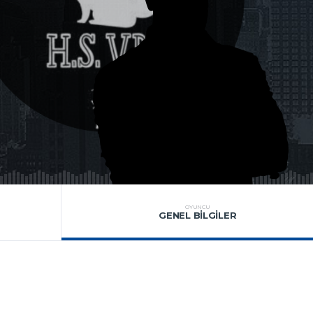
OYUNCU
GENEL BILGILER