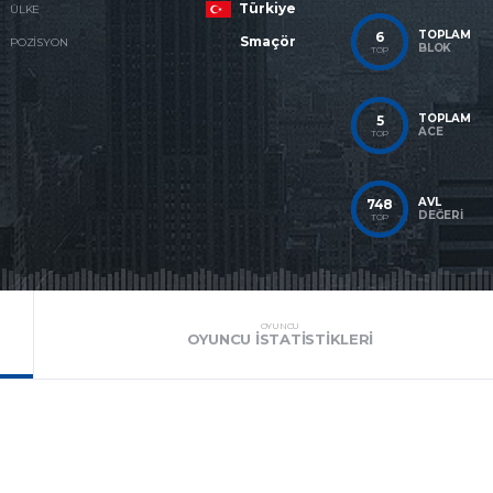
Türkiye
ÜLKE
TOPLAM
6
Smaçör
POZISYON
BLOK
TOP
TOPLAM
5
ACE
TOP
AVL
748
DEĞERI
TOP
OYUNCU
OYUNCU İSTATISTIKLERI