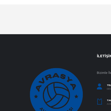
İLETIŞI
Bizimle İl
TE
0850
TAK
AVR