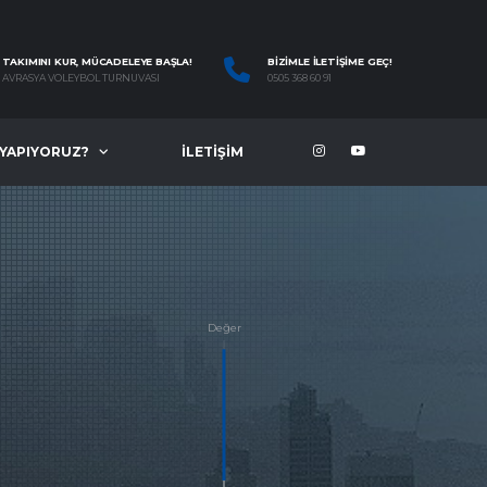
TAKIMINI KUR, MÜCADELEYE BAŞLA!
BIZIMLE İLETIŞIME GEÇ!
AVRASYA VOLEYBOL TURNUVASI
0505 368 60 91
 YAPIYORUZ?
İLETIŞIM