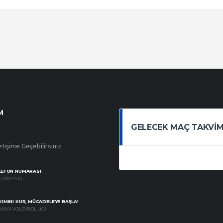
M
GELECEK MAÇ TAKVIM
etişime Geçebilirsiniz.
LEFON NUMARASI
 309 44 13
IMINI KUR, MÜCADELEYE BAŞLA!
ASYA VOLEYBOL LIGI