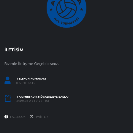
İLETIŞIM
Bizimle İletişime Geçebilirsiniz.
TELEFON NUMARASI
0850 309 44 13
TAKIMINI KUR, MÜCADELEYE BAŞLA!
AVRASYA VOLEYBOL LIGI
FACEBOOK
TWITTER