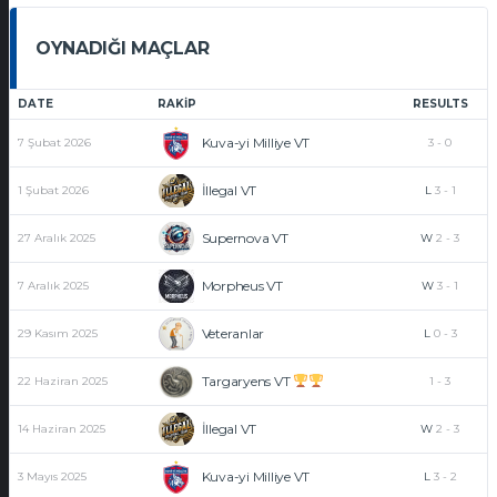
OYNADIĞI MAÇLAR
DATE
RAKIP
RESULTS
Kuva-yi Milliye VT
7 Şubat 2026
3
-
0
İllegal VT
1 Şubat 2026
L
3
-
1
Supernova VT
27 Aralık 2025
W
2
-
3
Morpheus VT
7 Aralık 2025
W
3
-
1
Veteranlar
29 Kasım 2025
L
0
-
3
Targaryens VT
22 Haziran 2025
1
-
3
İllegal VT
14 Haziran 2025
W
2
-
3
Kuva-yi Milliye VT
3 Mayıs 2025
L
3
-
2