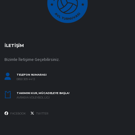
İLETIŞIM
Bizimle İletişime Geçebilirsiniz.
TELEFON NUMARASI
0850 309 44 13
TAKIMINI KUR, MÜCADELEYE BAŞLA!
AVRASYA VOLEYBOL LIGI
FACEBOOK
TWITTER