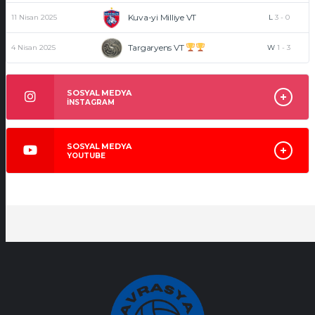
Kuva-yi Milliye VT
11 Nisan 2025
L
3
-
0
Targaryens VT
4 Nisan 2025
W
1
-
3
SOSYAL MEDYA
İNSTAGRAM
SOSYAL MEDYA
YOUTUBE