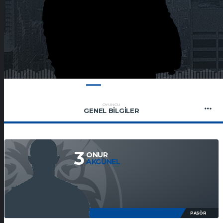
OYUNCU
GENEL BILGILER
3
ONUR
AKGÜNEL
PASÖR