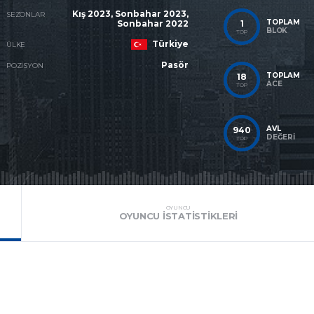
Kış 2023, Sonbahar 2023,
SEZONLAR
TOPLAM
1
Sonbahar 2022
BLOK
TOP
Türkiye
ÜLKE
Pasör
POZISYON
TOPLAM
18
ACE
TOP
AVL
940
DEĞERI
TOP
OYUNCU
OYUNCU İSTATISTIKLERI