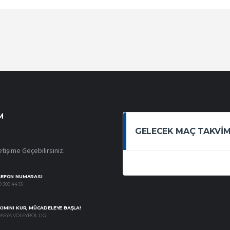
M
GELECEK MAÇ TAKVIM
etişime Geçebilirsiniz.
LEFON NUMARASI
 309 44 13
IMINI KUR, MÜCADELEYE BAŞLA!
ASYA VOLEYBOL LIGI