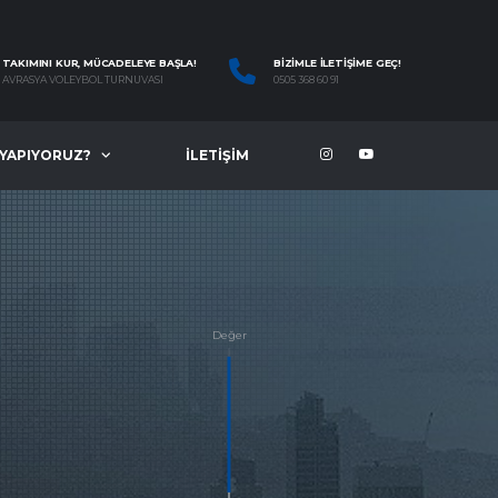
TAKIMINI KUR, MÜCADELEYE BAŞLA!
BIZIMLE İLETIŞIME GEÇ!
AVRASYA VOLEYBOL TURNUVASI
0505 368 60 91
 YAPIYORUZ?
İLETIŞIM