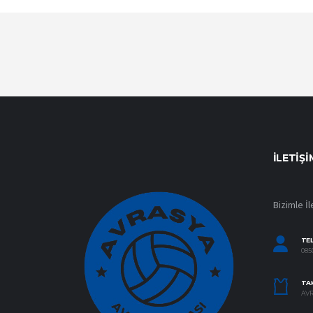
İLETIŞI
Bizimle İl
TE
0850
TAK
AVR