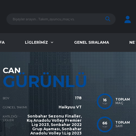
FA
LIGLERIMIZ
GENEL SIRALAMA
NE
CAN
GÜRÜNLÜ
178
BOY
TOPLAM
16
MAÇ
TOP
Haikyuu VT
GÜNCEL TAKIMI
Sonbahar Sezonu Finaller,
KATILDIĞI
LIGLER
Kış Anadolu Volley Premier
TOPLAM
66
Lig 2023, Sonbahar 2022
SAYI
TOP
Grup Aşaması, Sonbahar
Anadolu Volley 1.Lig 2023