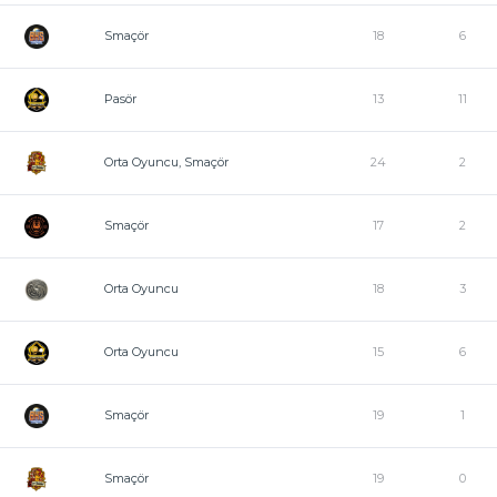
Smaçör
18
6
Pasör
13
11
Orta Oyuncu, Smaçör
24
2
Smaçör
17
2
Orta Oyuncu
18
3
Orta Oyuncu
15
6
Smaçör
19
1
Smaçör
19
0