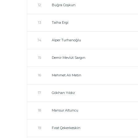
12
Buğra Coşkun
13
Talha Ergi
14
Alper Turhanoğlu
15
Demir Mevlüt Sargın
16
Mehmet Ali Metin
17
Gökhan Yıldız
18
Mansur Altuncu
19
Fırat Çekerkeskin