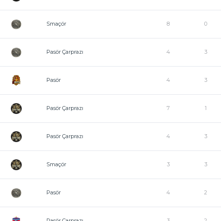
Smaçör
8
0
Pasör Çarprazı
4
3
Pasör
4
3
Pasör Çarprazı
7
1
Pasör Çarprazı
4
3
Smaçör
3
3
Pasör
4
2
Pasör Çarprazı
3
2