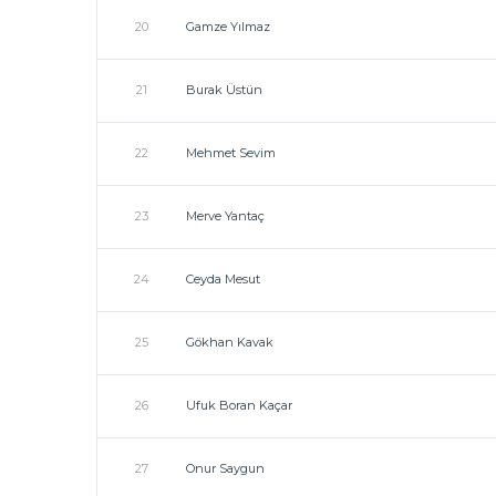
20
Gamze Yılmaz
21
Burak Üstün
22
Mehmet Sevim
23
Merve Yantaç
24
Ceyda Mesut
25
Gökhan Kavak
26
Ufuk Boran Kaçar
27
Onur Saygun