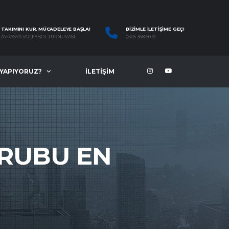
TAKIMINI KUR, MÜCADELEYE BAŞLA!
BIZIMLE İLETIŞIME GEÇ!
AVRASYA VOLEYBOL TURNUVASI
0505 368 60 91
 YAPIYORUZ?
İLETIŞIM
GRUBU EN