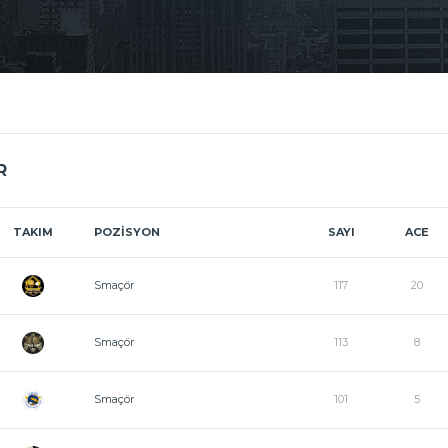
R
TAKIM
POZISYON
SAYI
ACE
Smaçör
117
20
Smaçör
113
8
Smaçör
101
5