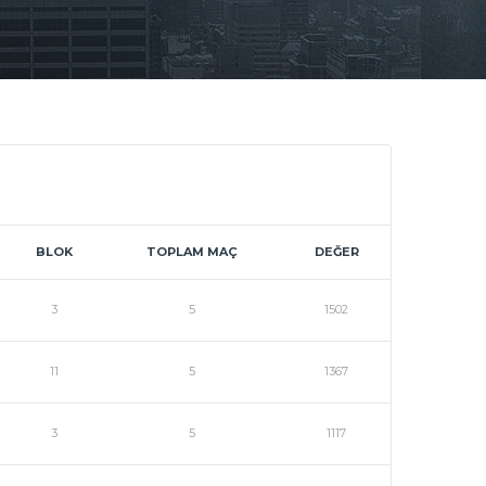
BLOK
TOPLAM MAÇ
DEĞER
3
5
1502
11
5
1367
3
5
1117