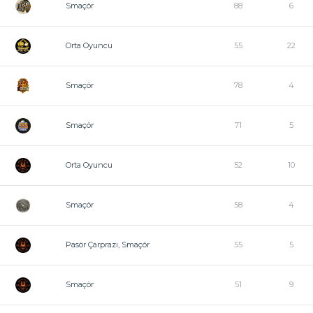
Smaçör
88
6
Orta Oyuncu
55
22
Smaçör
78
4
Smaçör
71
5
Orta Oyuncu
52
10
Smaçör
58
4
Pasör Çarprazı, Smaçör
55
5
Smaçör
51
9