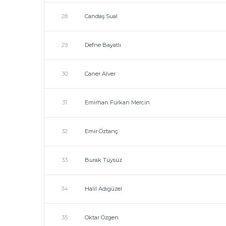
28
Candaş Sual
29
Defne Bayatlı
30
Caner Alver
31
Emirhan Furkan Mercin
32
Emir Öztanç
33
Burak Tüysüz
34
Halil Adıgüzel
35
Oktar Özgen