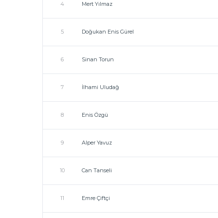
4
Mert Yılmaz
5
Doğukan Enis Gürel
6
Sinan Torun
7
İlhami Uludağ
8
Enis Özgü
9
Alper Yavuz
10
Can Tanseli
11
Emre Çiftçi