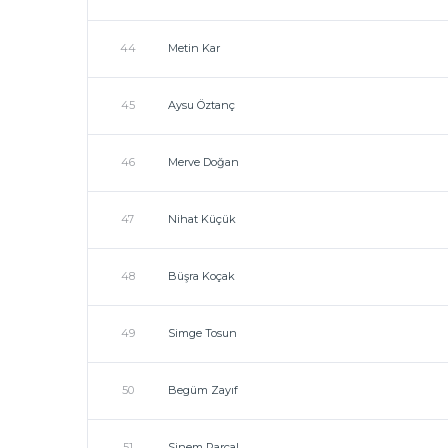
44
Metin Kar
45
Aysu Öztanç
46
Merve Doğan
47
Nihat Küçük
48
Büşra Koçak
49
Simge Tosun
50
Begüm Zayıf
51
Sinem Parçal