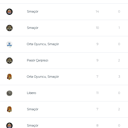
Smaçör
14
0
Smaçör
10
1
Orta Oyuncu, Smaçör
9
0
Pasör Çarprazı
9
2
Orta Oyuncu, Smaçör
7
3
Libero
11
0
Smaçör
7
2
Smaçör
8
0