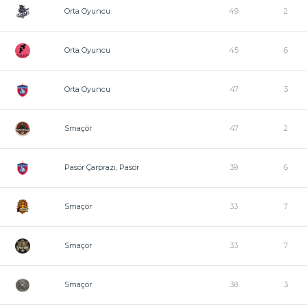
Orta Oyuncu
49
2
Orta Oyuncu
45
6
Orta Oyuncu
47
3
Smaçör
47
2
Pasör Çarprazı, Pasör
39
6
Smaçör
33
7
Smaçör
33
7
Smaçör
38
3