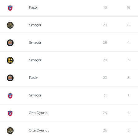
Pasör
18
16
Smaçör
29
6
Smaçör
28
4
Smaçör
29
3
Pasör
20
8
Smaçör
31
1
Orta Oyuncu
24
4
Orta Oyuncu
26
3