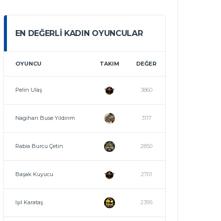
EN DEĞERLI KADIN OYUNCULAR
OYUNCU
TAKIM
DEĞER
Pelin Ulaş
3860
Nagihan Buse Yıldırım
3117
Rabia Burcu Çetin
2850
Başak Kuyucu
2701
Işıl Karataş
2395