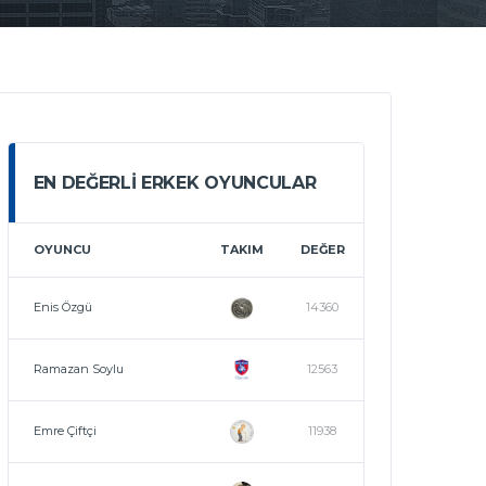
EN DEĞERLI ERKEK OYUNCULAR
OYUNCU
TAKIM
DEĞER
Enis Özgü
14360
Ramazan Soylu
12563
Emre Çiftçi
11938