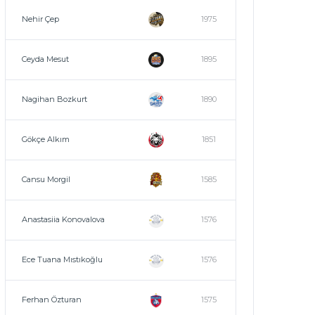
Nehir Çep
1975
Ceyda Mesut
1895
Nagihan Bozkurt
1890
Gökçe Alkım
1851
Cansu Morgil
1585
Anastasiia Konovalova
1576
Ece Tuana Mıstıkoğlu
1576
Ferhan Özturan
1575