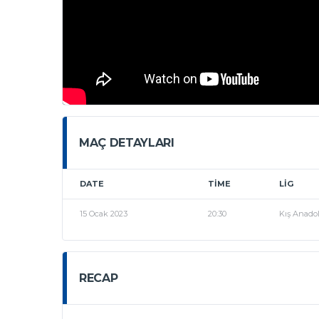
MAÇ DETAYLARI
DATE
TIME
LIG
15 Ocak 2023
20:30
Kış Anadol
RECAP