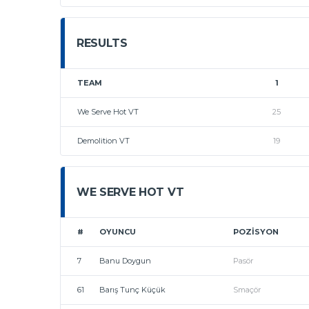
RESULTS
TEAM
1
We Serve Hot VT
25
Demolition VT
19
WE SERVE HOT VT
#
OYUNCU
POZISYON
7
Banu Doygun
Pasör
61
Barış Tunç Küçük
Smaçör