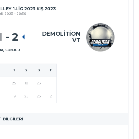
LEY 1.LIG 2023 KIŞ 2023
AK 2023
20:30
DEMOLITION
1
-
2
VT
AÇ SONUCU
1
2
3
T
25
18
23
1
19
25
25
2
T BILGILERI