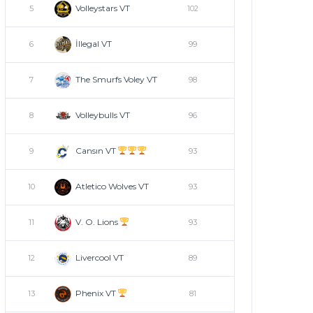
Volleystars VT
5
102
İllegal VT
6
99
The Smurfs Voley VT
7
98
Volleybulls VT
8
96
Cansın VT
9
93
Atletico Wolves VT
10
93
V. O. Lions
11
93
Livercool VT
12
89
Phenix VT
13
81