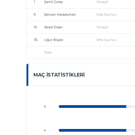
1
Şamil Çurey
Smaçör
9
Şencan Karaduman
Orta Oyuncu
10
Serpil Ersarı
Smaçör
35
Uğur Boyalı
Orta Oyuncu
Total
MAÇ İSTATISTIKLERI
4
4