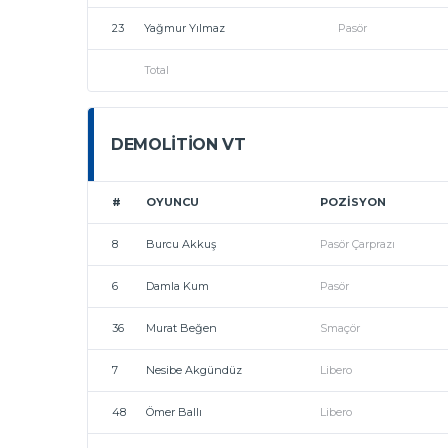
23
Yağmur Yılmaz
Pasör
Total
DEMOLITION VT
#
OYUNCU
POZISYON
8
Burcu Akkuş
Pasör Çarprazı
6
Damla Kum
Pasör
36
Murat Beğen
Smaçör
7
Nesibe Akgündüz
Libero
48
Ömer Ballı
Libero