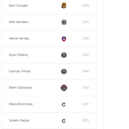
Esin Güngör
2295
Jerfi Kantarcı
2210
Merve Yantaç
2156
Aysu Öztanç
2120
Gamze Yılmaz
2060
Pelin Özkısırlar
2055
Maria Bizimova
2031
Sinem Parçal
1975