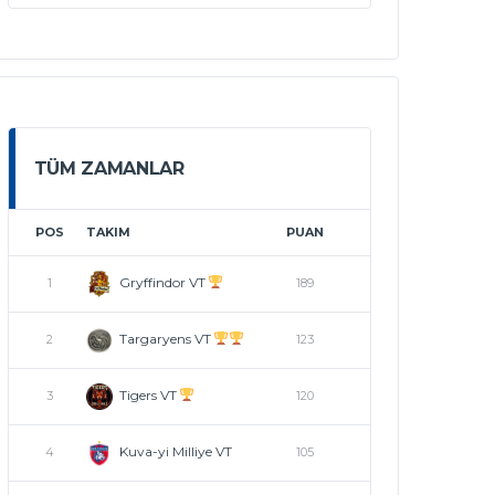
TÜM ZAMANLAR
POS
TAKIM
PUAN
Gryffindor VT
1
189
Targaryens VT
2
123
Tigers VT
3
120
Kuva-yi Milliye VT
4
105