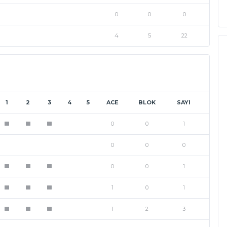
0
0
0
4
5
22
1
2
3
4
5
ACE
BLOK
SAYI
0
0
1
1
1
1
0
0
0
0
0
1
1
1
1
1
0
1
1
1
1
1
2
3
1
1
1