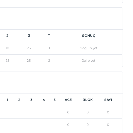
2
3
T
SONUÇ
18
23
1
Mağlubiyet
25
25
2
Galibiyet
1
2
3
4
5
ACE
BLOK
SAYI
0
0
0
0
0
0