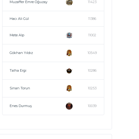
Muzaffer Emre Oğuzay
11423
Hacı Ali Gül
11386
Mete Alp
11002
Gökhan Yıldız
10549
Talha Ergi
10286
Sinan Torun
10253
Enes Durmuş
10039