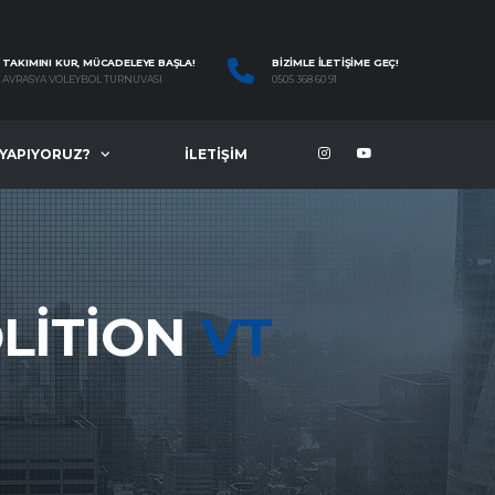
TAKIMINI KUR, MÜCADELEYE BAŞLA!
BIZIMLE İLETIŞIME GEÇ!
AVRASYA VOLEYBOL TURNUVASI
0505 368 60 91
 YAPIYORUZ?
İLETIŞIM
OLITION
VT