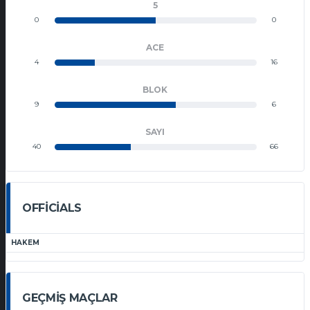
5
0
0
ACE
4
16
BLOK
9
6
SAYI
40
66
OFFICIALS
HAKEM
GEÇMIŞ MAÇLAR