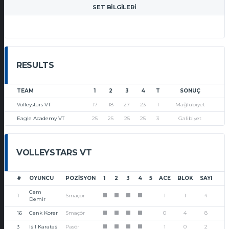
SET BILGILERI
RESULTS
TEAM
1
2
3
4
T
SONUÇ
Volleystars VT
17
18
27
23
1
Mağlubiyet
Eagle Academy VT
25
25
25
25
3
Galibiyet
VOLLEYSTARS VT
#
OYUNCU
POZISYON
1
2
3
4
5
ACE
BLOK
SAYI
Cem
1
Smaçör
1
1
4
1
1
1
1
Demir
16
Cenk Korer
Smaçör
0
4
8
1
1
1
1
3
Işıl Karataş
Pasör
1
0
2
1
1
1
1