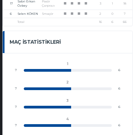
Sabri Erkan
Pasör
17
3
1
18
1
1
1
1
Özbey
Çarprazı
6
Selen KÖKEN
Smaçör
2
0
7
1
1
1
1
Total
16
6
66
MAÇ İSTATISTIKLERI
1
7
6
2
7
6
3
7
6
4
7
6