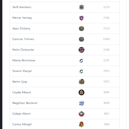
Jerfi Kantarcı
2210
Merve Yantaç
2156
Aysu Öztanç
2120
Gamze Yılmaz
2060
Pelin Özkısırlar
2055
Maria Bizimova
2031
Sinem Parçal
1975
Nehir Çep
1975
Ceyda Mesut
1895
Nagihan Bozkurt
1890
Gökçe Alkım
1851
Cansu Morgil
1585