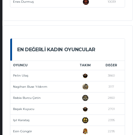
Enes Durmuş
10039
EN DEĞERLI KADIN OYUNCULAR
OYUNCU
TAKIM
DEĞER
Pelin Ulaş
3860
Nagihan Buse Yıldırım
3117
Rabia Burcu Çetin
2850
Başak Kuyucu
2701
Işıl Karataş
2395
Esin Güngör
2295