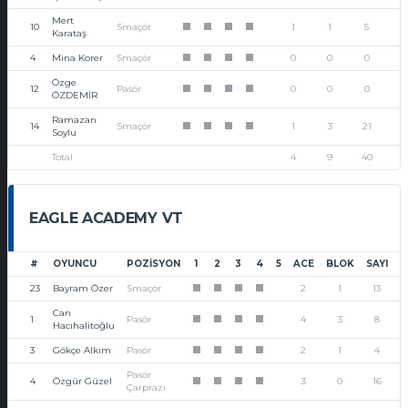
Mert
10
Smaçör
1
1
5
1
1
1
1
Karataş
4
Mina Korer
Smaçör
0
0
0
1
1
1
1
Özge
12
Pasör
0
0
0
1
1
1
1
ÖZDEMİR
Ramazan
14
Smaçör
1
3
21
1
1
1
1
Soylu
Total
4
9
40
EAGLE ACADEMY VT
#
OYUNCU
POZISYON
1
2
3
4
5
ACE
BLOK
SAYI
23
Bayram Özer
Smaçör
2
1
13
1
1
1
1
Can
1
Pasör
4
3
8
1
1
1
1
Hacıhalitoğlu
3
Gökçe Alkım
Pasör
2
1
4
1
1
1
1
Pasör
4
Özgür Güzel
3
0
16
1
1
1
1
Çarprazı