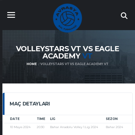
VOLLEYSTARS VT VS EAGLE
ACADEMY
VT
HOME
VOLLEYSTARS VT VS EAGLE ACADEMY VT
MAÇ DETAYLARI
DATE
TIME
LIG
SEZON
10 Mayıs 2024
20:30
Bahar Anadolu Volley 1.Lig 2024
Bahar 2024