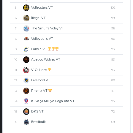
Volleystars VT
5
102
İllegal VT
6
99
The Smurfs Voley VT
7
98
Volleybulls VT
8
96
Cansın VT
9
93
Atletico Wolves VT
10
93
V. O. Lions
11
93
Livercool VT
12
89
Phenix VT
13
81
Kuva-yi Milliye Doğa Ata VT
14
75
BKS VT
15
72
Emsibulls
16
69