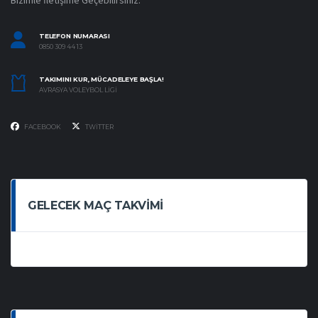
Bizimle İletişime Geçebilirsiniz.
TELEFON NUMARASI
0850 309 44 13
TAKIMINI KUR, MÜCADELEYE BAŞLA!
AVRASYA VOLEYBOL LIGI
FACEBOOK
TWITTER
GELECEK MAÇ TAKVIMI