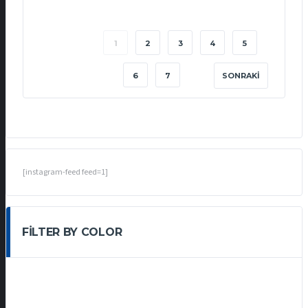
1
2
3
4
5
6
7
SONRAKI
[instagram-feed feed=1]
FILTER BY COLOR