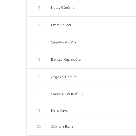
13
Kutay Gürünlü
14
Emre Kalleci
15
Çağatay AKSOY
16
Berkay Kuşlaroğlu
17
Özge ÖZDEMİR
18
Caner ABREKOĞLU
19
Halis Kaya
20
Gökhan Esen