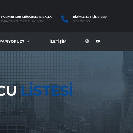
TAKIMINI KUR, MÜCADELEYE BAŞLA!
BIZIMLE İLETIŞIME GEÇ!
AVRASYA VOLEYBOL TURNUVASI
0505 368 60 91
 YAPIYORUZ?
İLETIŞIM
NCU
LISTESI