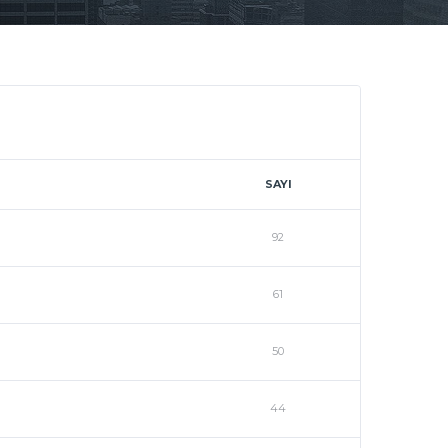
SAYI
92
61
50
44