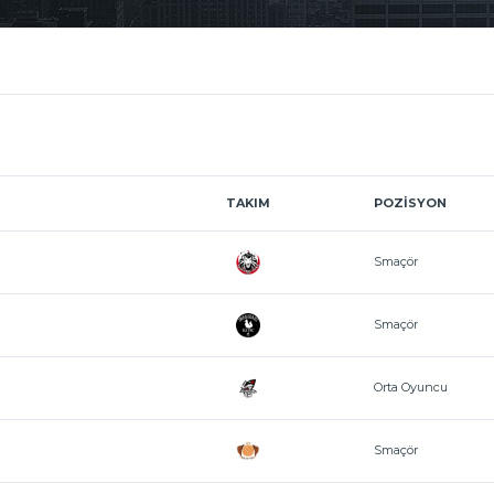
TAKIM
POZISYON
Smaçör
Smaçör
Orta Oyuncu
Smaçör