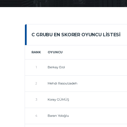
C GRUBU EN SKORER OYUNCU LISTESI
RANK
OYUNCU
1
Berkay Erol
2
Mehdi Rasoulzadeh
3
Koray GÜMÜŞ
4
Baran Yoloğlu