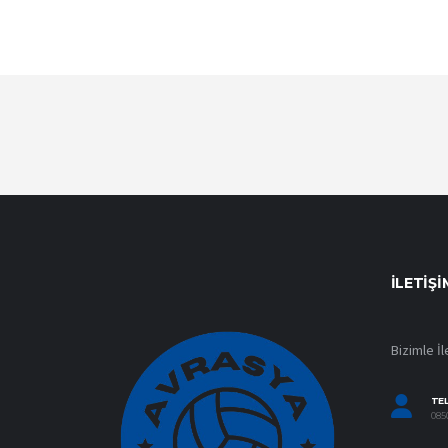
İLETIŞI
Bizimle İl
TE
0850