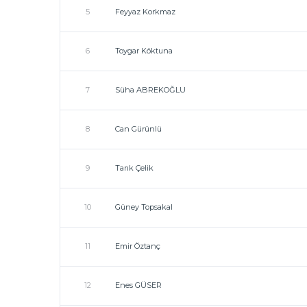
5
Feyyaz Korkmaz
6
Toygar Köktuna
7
Süha ABREKOĞLU
8
Can Gürünlü
9
Tarık Çelik
10
Güney Topsakal
11
Emir Öztanç
12
Enes GÜSER