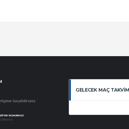
M
GELECEK MAÇ TAKVIM
etişime Geçebilirsiniz.
LEFON NUMARASI
 309 44 13