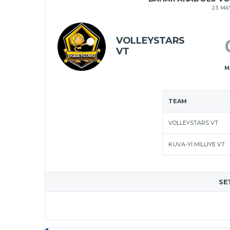
23 MA
VOLLEYSTARS
VT
M
TEAM
VOLLEYSTARS VT
KUVA-YI MILLIYE VT
SE