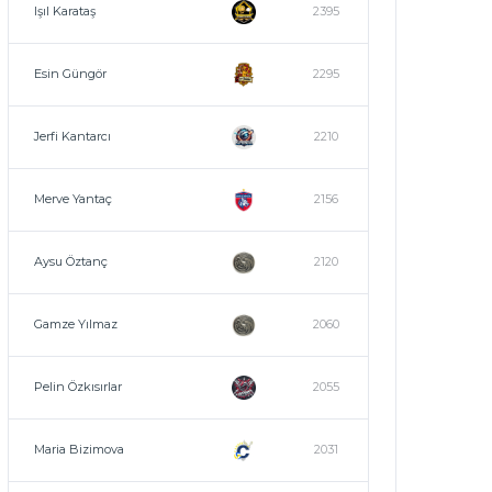
Işıl Karataş
2395
Esin Güngör
2295
Jerfi Kantarcı
2210
Merve Yantaç
2156
Aysu Öztanç
2120
Gamze Yılmaz
2060
Pelin Özkısırlar
2055
Maria Bizimova
2031