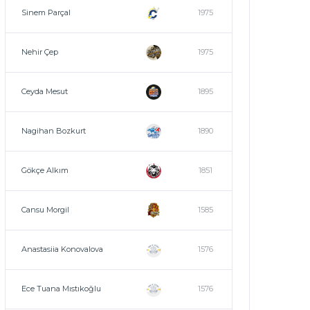
Sinem Parçal
1975
Nehir Çep
1975
Ceyda Mesut
1895
Nagihan Bozkurt
1890
Gökçe Alkım
1851
Cansu Morgil
1585
Anastasiia Konovalova
1576
Ece Tuana Mıstıkoğlu
1576