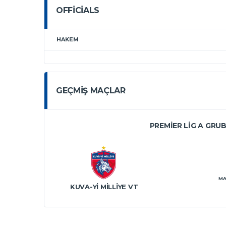
OFFICIALS
HAKEM
GEÇMIŞ MAÇLAR
PREMIER LIG A GRU
MA
KUVA-YI MILLIYE VT