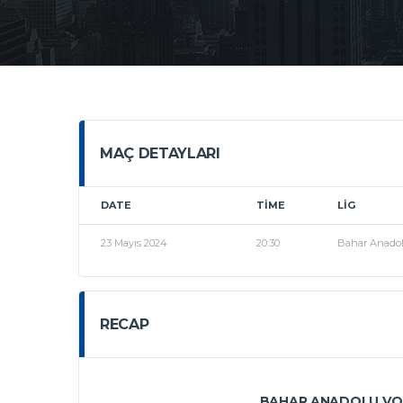
MAÇ DETAYLARI
DATE
TIME
LIG
23 Mayıs 2024
20:30
Bahar Anadolu
RECAP
BAHAR ANADOLU VOLL