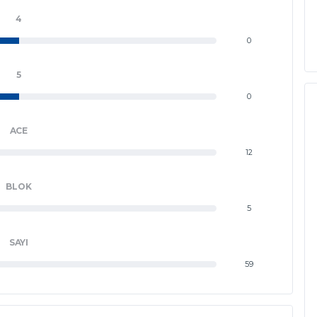
4
0
5
0
ACE
12
BLOK
5
SAYI
59