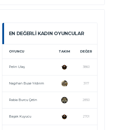
EN DEĞERLI KADIN OYUNCULAR
OYUNCU
TAKIM
DEĞER
Pelin Ulaş
3860
Nagihan Buse Yıldırım
3117
Rabia Burcu Çetin
2850
Başak Kuyucu
2701