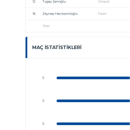
12
Tugay Şenoğlu
Smaçör
16
Zeynep Hacıkamiloğlu
Pasör
Total
MAÇ İSTATISTIKLERI
5
5
5