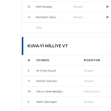
10
Mert Karataş
Smaçör
1
14
Ramazan Soylu
Smaçör
1
Total
KUVA-YI MILLIYE VT
#
OYUNCU
POZISYON
9
Ali Enes Küçük
Smaçör
11
Ferhan Özturan
Smaçör
34
Harun İskenderoğlu
Orta Oyuncu
0
Melih Çekingen
Smaçör