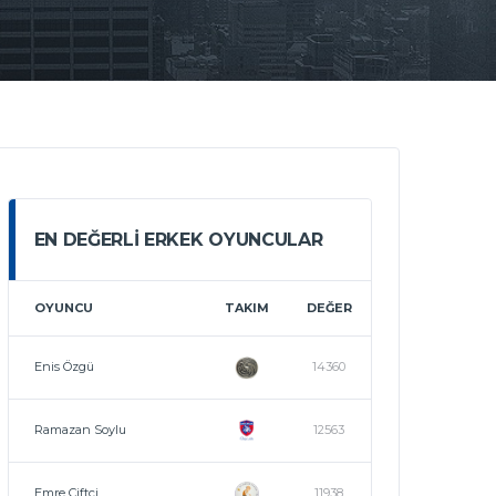
EN DEĞERLI ERKEK OYUNCULAR
OYUNCU
TAKIM
DEĞER
Enis Özgü
14360
Ramazan Soylu
12563
Emre Çiftçi
11938