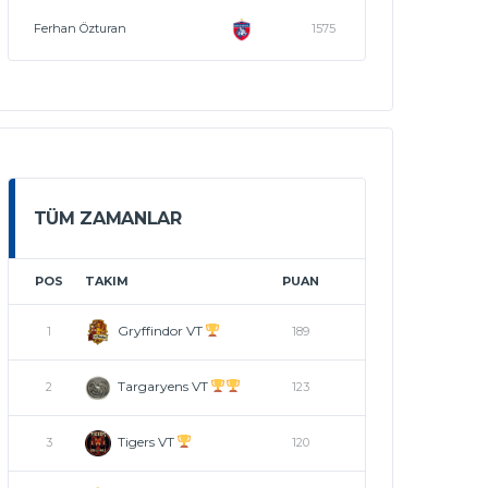
Ferhan Özturan
1575
TÜM ZAMANLAR
POS
TAKIM
PUAN
Gryffindor VT
1
189
Targaryens VT
2
123
Tigers VT
3
120