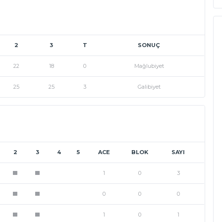
2
3
T
SONUÇ
22
18
0
Mağlubiyet
25
25
3
Galibiyet
2
3
4
5
ACE
BLOK
SAYI
1
0
3
1
1
0
0
0
1
1
1
0
1
1
1