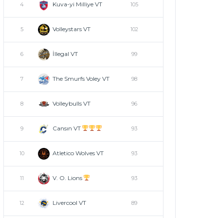
Kuva-yi Milliye VT
4
105
Volleystars VT
5
102
İllegal VT
6
99
The Smurfs Voley VT
7
98
Volleybulls VT
8
96
Cansın VT
9
93
Atletico Wolves VT
10
93
V. O. Lions
11
93
Livercool VT
12
89