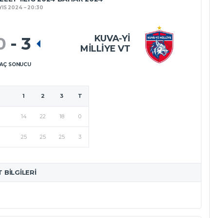
YIS 2024
20:30
KUVA-YI
0
-
3
MILLIYE VT
AÇ SONUCU
1
2
3
T
14
22
18
0
25
25
25
3
T BILGILERI