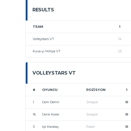
RESULTS
TEAM
1
Volleystars VT
14
Kuva-yi Milliye VT
25
VOLLEYSTARS VT
#
OYUNCU
POZISYON
1
1
Cem Demir
Smaçör
1
16
Cenk Korer
Smaçör
1
3
Işıl Karataş
Pasör
1