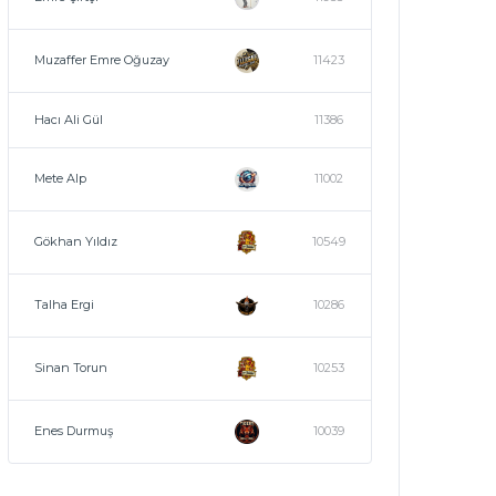
Muzaffer Emre Oğuzay
11423
Hacı Ali Gül
11386
Mete Alp
11002
Gökhan Yıldız
10549
Talha Ergi
10286
Sinan Torun
10253
Enes Durmuş
10039