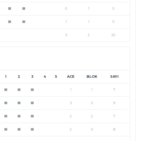
0
1
5
1
1
1
1
11
1
1
3
2
20
1
2
3
4
5
ACE
BLOK
SAYI
1
1
7
1
1
1
3
0
9
1
1
1
2
2
7
1
1
1
2
0
8
1
1
1