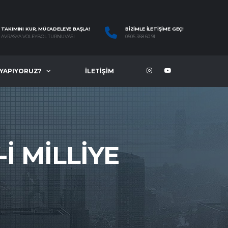
TAKIMINI KUR, MÜCADELEYE BAŞLA!
BIZIMLE İLETIŞIME GEÇ!
AVRASYA VOLEYBOL TURNUVASI
0505 368 60 91
 YAPIYORUZ?
İLETIŞIM
I MILLIYE