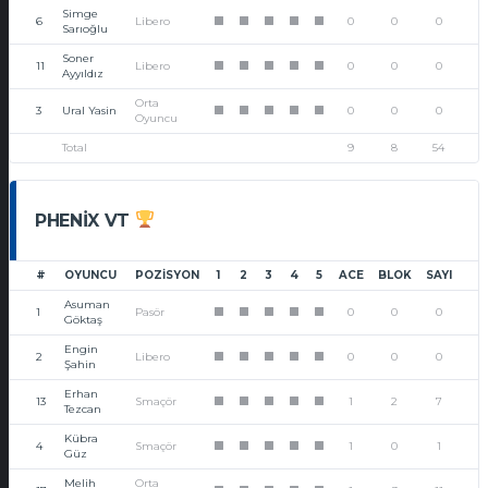
Simge
6
Libero
0
0
0
1
1
1
1
1
Sarıoğlu
Soner
11
Libero
0
0
0
1
1
1
1
1
Ayyıldız
Orta
3
Ural Yasin
0
0
0
1
1
1
1
1
Oyuncu
Total
9
8
54
PHENIX VT
#
OYUNCU
POZISYON
1
2
3
4
5
ACE
BLOK
SAYI
Asuman
1
Pasör
0
0
0
1
1
1
1
1
Göktaş
Engin
2
Libero
0
0
0
1
1
1
1
1
Şahin
Erhan
13
Smaçör
1
2
7
1
1
1
1
1
Tezcan
Kübra
4
Smaçör
1
0
1
1
1
1
1
1
Güz
Melih
Orta