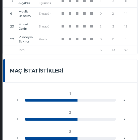
17
1
3
11
1
1
1
1
1
Akyıldız
Oyuncu
Meylis
6
Smaçör
0
2
14
1
1
1
1
1
Bazarov
Murat
23
Smaçör
2
3
13
1
1
1
1
1
Derin
Rümeysa
97
Pasör
0
0
1
1
1
1
1
1
Bakırcı
Total
5
10
47
MAÇ İSTATISTIKLERI
1
11
8
2
11
8
3
11
8