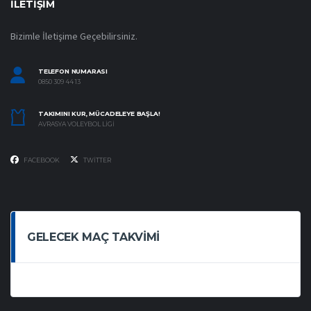
İLETIŞIM
Bizimle İletişime Geçebilirsiniz.
TELEFON NUMARASI
0850 309 44 13
TAKIMINI KUR, MÜCADELEYE BAŞLA!
AVRASYA VOLEYBOL LIGI
FACEBOOK
TWITTER
GELECEK MAÇ TAKVIMI