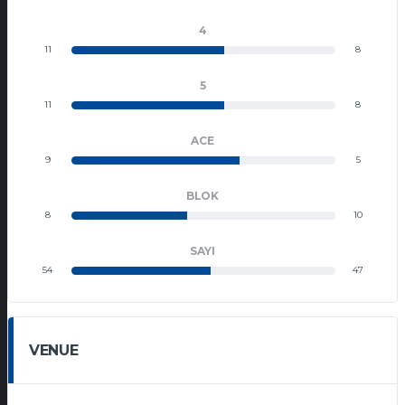
4
11
8
5
11
8
ACE
9
5
BLOK
8
10
SAYI
54
47
VENUE