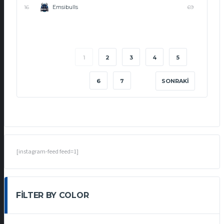
Emsibulls
16
69
1
2
3
4
5
6
7
SONRAKI
[instagram-feed feed=1]
FILTER BY COLOR