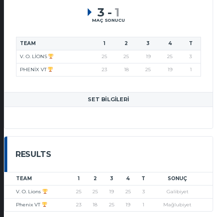
3
-
1
MAÇ SONUCU
TEAM
1
2
3
4
T
V. O. LIONS
25
25
19
25
3
PHENIX VT
23
18
25
19
1
SET BILGILERI
RESULTS
TEAM
1
2
3
4
T
SONUÇ
V. O. Lions
25
25
19
25
3
Galibiyet
Phenix VT
23
18
25
19
1
Mağlubiyet