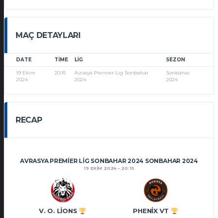
MAÇ DETAYLARI
DATE
TIME
LIG
SEZON
19 Ekim
20:15
Avrasya Premier Lig Sonbahar
Sonbahar
2024
2024
2024
RECAP
AVRASYA PREMIER LIG SONBAHAR 2024 SONBAHAR 2024
19 EKIM 2024
20:15
V. O. LIONS
PHENIX VT