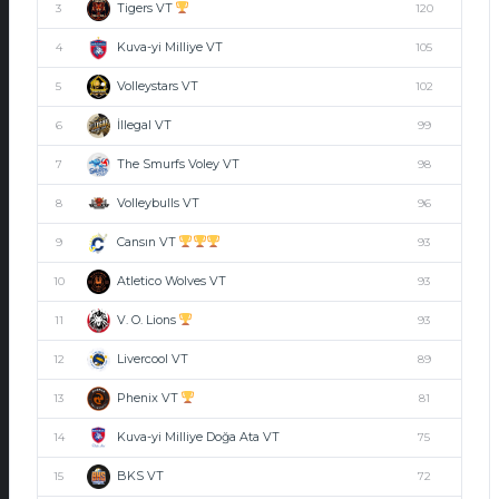
Tigers VT
3
120
Kuva-yi Milliye VT
4
105
Volleystars VT
5
102
İllegal VT
6
99
The Smurfs Voley VT
7
98
Volleybulls VT
8
96
Cansın VT
9
93
Atletico Wolves VT
10
93
V. O. Lions
11
93
Livercool VT
12
89
Phenix VT
13
81
Kuva-yi Milliye Doğa Ata VT
14
75
BKS VT
15
72