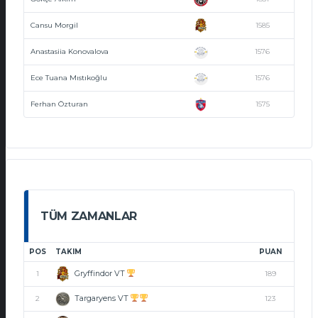
Cansu Morgil
1585
Anastasiia Konovalova
1576
Ece Tuana Mıstıkoğlu
1576
Ferhan Özturan
1575
TÜM ZAMANLAR
POS
TAKIM
PUAN
Gryffindor VT
1
189
Targaryens VT
2
123