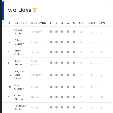
V. O. LIONS
#
OYUNCU
POZISYON
1
2
3
4
5
ACE
BLOK
SAYI
Ceyda
7
Smaçör
2
0
2
1
1
1
1
1
Sarıhan
Dilek
4
Pasör
0
0
0
1
1
1
1
1
Duman
Emre
1
Smaçör
0
2
10
1
1
1
1
1
Güler
İlker
Orta
5
0
2
7
1
1
1
1
1
Erkan
Oyuncu
Nagihan
14
Buse
Smaçör
1
1
6
1
1
1
1
1
Yıldırım
Okan
18
Pasör
4
1
9
1
1
1
1
1
Gürgen
Onur
2
Pasör
2
0
15
1
1
1
1
1
Akgünel
Refik Can
7
Pasör
0
2
5
1
1
1
1
1
Şahin