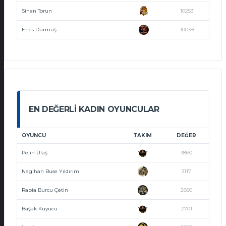
Sinan Torun
10253
Enes Durmuş
10039
EN DEĞERLI KADIN OYUNCULAR
OYUNCU
TAKIM
DEĞER
Pelin Ulaş
3860
Nagihan Buse Yıldırım
3117
Rabia Burcu Çetin
2850
Başak Kuyucu
2701