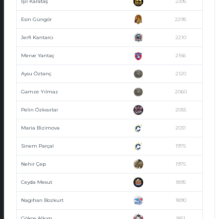
Işıl Karataş
2395
Esin Güngör
2295
Jerfi Kantarcı
2210
Merve Yantaç
2156
Aysu Öztanç
2120
Gamze Yılmaz
2060
Pelin Özkısırlar
2055
Maria Bizimova
2031
Sinem Parçal
1975
Nehir Çep
1975
Ceyda Mesut
1895
Nagihan Bozkurt
1890
Gökçe Alkım
1851