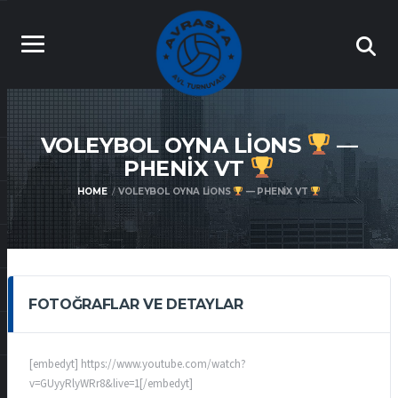
VOLEYBOL OYNA LIONS
—
PHENIX VT
HOME
VOLEYBOL OYNA LIONS
— PHENIX VT
FOTOĞRAFLAR VE DETAYLAR
[embedyt] https://www.youtube.com/watch?
v=GUyyRlyWRr8&live=1[/embedyt]