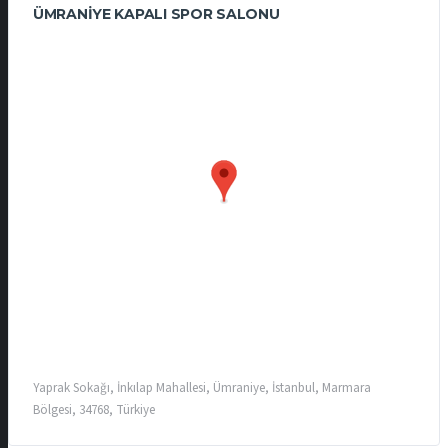
ÜMRANIYE KAPALI SPOR SALONU
Yaprak Sokağı, İnkılap Mahallesi, Ümraniye, İstanbul, Marmara
Bölgesi, 34768, Türkiye