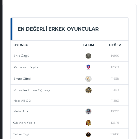
EN DEĞERLI ERKEK OYUNCULAR
OYUNCU
TAKIM
DEĞER
Enis Özgü
14360
Ramazan Soylu
12563
Emre Çiftçi
11938
Muzaffer Emre Oğuzay
11423
Hacı Ali Gül
11386
Mete Alp
11002
Gökhan Yıldız
10549
Talha Ergi
10286