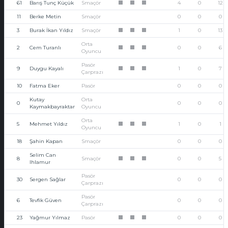
61
Barış Tunç Küçük
Smaçör
4
0
12
1
1
1
11
Berke Metin
Smaçör
0
0
0
3
Burak İkan Yıldız
Smaçör
1
0
13
1
1
1
Orta
2
Cem Turanlı
0
0
6
1
1
1
Oyuncu
Pasör
9
Duygu Kayalı
1
0
7
1
1
1
Çarprazı
10
Fatma Eker
Pasör
0
0
0
Kutay
Orta
0
0
0
0
Kaymakbayraktar
Oyuncu
Orta
5
Mehmet Yıldız
1
0
1
1
1
1
Oyuncu
18
Şahin Kapan
Smaçör
0
0
0
Selim Can
8
Smaçör
0
0
5
1
1
1
Ihlamur
Pasör
30
Sergen Sağlar
0
0
0
Çarprazı
Pasör
6
Tevfik Güven
0
0
0
Çarprazı
23
Yağmur Yılmaz
Pasör
0
0
0
1
1
1