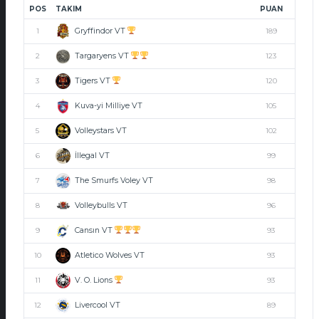
POS
TAKIM
PUAN
Gryffindor VT
1
189
Targaryens VT
2
123
Tigers VT
3
120
Kuva-yi Milliye VT
4
105
Volleystars VT
5
102
İllegal VT
6
99
The Smurfs Voley VT
7
98
Volleybulls VT
8
96
Cansın VT
9
93
Atletico Wolves VT
10
93
V. O. Lions
11
93
Livercool VT
12
89