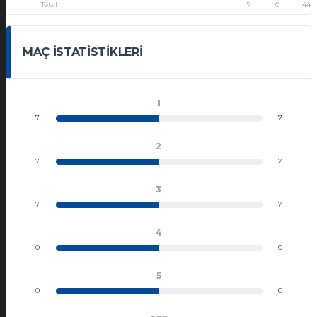
Total
7
0
44
MAÇ İSTATISTIKLERI
1
7
7
2
7
7
3
7
7
4
0
0
5
0
0