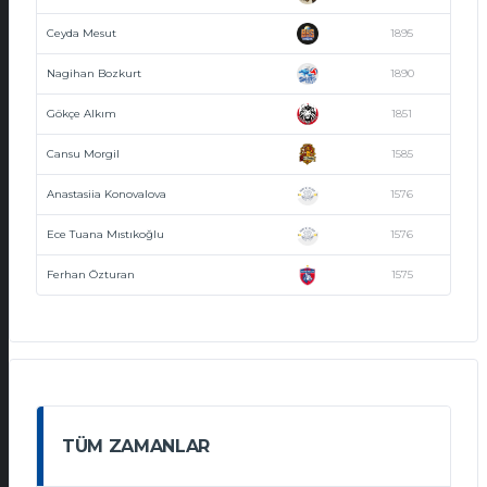
Ceyda Mesut
1895
Nagihan Bozkurt
1890
Gökçe Alkım
1851
Cansu Morgil
1585
Anastasiia Konovalova
1576
Ece Tuana Mıstıkoğlu
1576
Ferhan Özturan
1575
TÜM ZAMANLAR