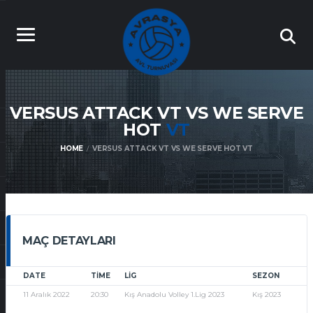
VERSUS ATTACK VT VS WE SERVE
HOT
VT
HOME
VERSUS ATTACK VT VS WE SERVE HOT VT
MAÇ DETAYLARI
DATE
TIME
LIG
SEZON
11 Aralık 2022
20:30
Kış Anadolu Volley 1.Lig 2023
Kış 2023