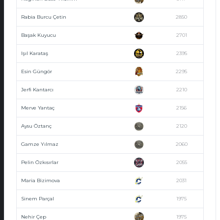
Rabia Burcu Çetin
2850
Başak Kuyucu
2701
Işıl Karataş
2395
Esin Güngör
2295
Jerfi Kantarcı
2210
Merve Yantaç
2156
Aysu Öztanç
2120
Gamze Yılmaz
2060
Pelin Özkısırlar
2055
Maria Bizimova
2031
Sinem Parçal
1975
Nehir Çep
1975