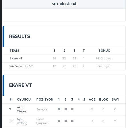
SET BILGILERI
RESULTS
TEAM
1
2
3
T
SONUÇ
EKare VT
25
22
23
1
Mağlubiyet
We Serve Hot VT
17
25
25
2
Galibiyet
EKARE VT
#
OYUNCU
POZISYON
1
2
3
4
5
ACE
BLOK
SAYI
Akın
7
Smaçör
0
0
0
1
1
1
Dinçer
Aysu
Pasör
10
3
0
7
1
1
1
Öztanç
Çarprazı