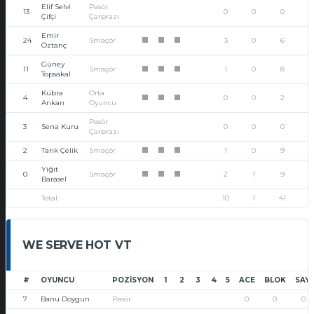
Elif Selvi
Pasör
13
0
0
0
Çifçi
Çarprazı
Emir
24
Smaçör
3
0
6
1
1
1
Öztanç
Güney
11
Smaçör
1
0
8
1
1
1
Topsakal
Kübra
Orta
4
0
0
2
1
1
1
Arıkan
Oyuncu
Pasör
3
Sena Kuru
0
0
0
Çarprazı
2
Tarık Çelik
Smaçör
1
0
9
1
1
1
Yiğit
0
Smaçör
2
1
9
1
1
1
Barasel
Total
10
1
41
WE SERVE HOT VT
#
OYUNCU
POZISYON
1
2
3
4
5
ACE
BLOK
SAYI
7
Banu Doygun
Pasör
0
0
0