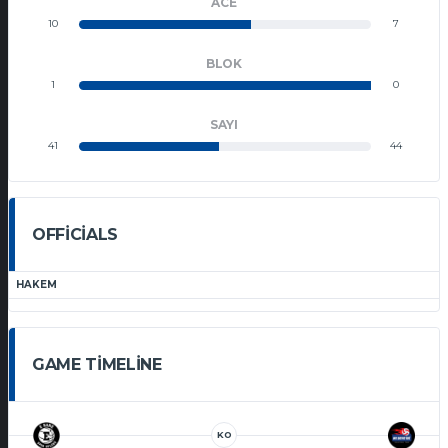
ACE
10
7
BLOK
1
0
SAYI
41
44
OFFICIALS
HAKEM
GAME TIMELINE
KO