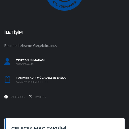
İLETIŞIM
Bizimle İletişime Geçebilirsiniz.
TELEFON NUMARASI
0850 309 44 13
TAKIMINI KUR, MÜCADELEYE BAŞLA!
AVRASYA VOLEYBOL LIGI
FACEBOOK
TWITTER
GELECEK MAÇ TAKVIMI