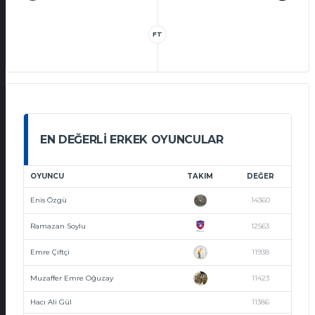
FT
EN DEĞERLI ERKEK OYUNCULAR
OYUNCU
TAKIM
DEĞER
Enis Özgü
14360
Ramazan Soylu
12563
Emre Çiftçi
11938
Muzaffer Emre Oğuzay
11423
Hacı Ali Gül
11386