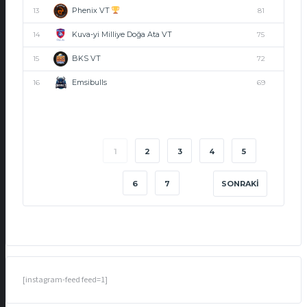
Phenix VT
13
81
Kuva-yi Milliye Doğa Ata VT
14
75
BKS VT
15
72
Emsibulls
16
69
1
2
3
4
5
6
7
SONRAKI
[instagram-feed feed=1]