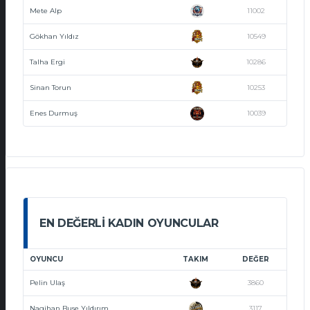
Mete Alp
11002
Gökhan Yıldız
10549
Talha Ergi
10286
Sinan Torun
10253
Enes Durmuş
10039
EN DEĞERLI KADIN OYUNCULAR
OYUNCU
TAKIM
DEĞER
Pelin Ulaş
3860
Nagihan Buse Yıldırım
3117