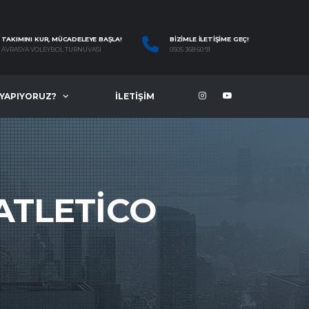
TAKIMINI KUR, MÜCADELEYE BAŞLA!
BIZIMLE İLETIŞIME GEÇ!
AVRASYA VOLEYBOL TURNUVASI
0505 368 60 91
 YAPIYORUZ?
İLETIŞIM
ATLETICO