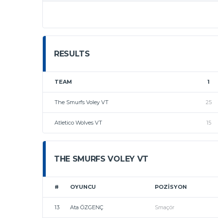
RESULTS
TEAM
1
The Smurfs Voley VT
25
Atletico Wolves VT
15
THE SMURFS VOLEY VT
#
OYUNCU
POZISYON
13
Ata ÖZGENÇ
Smaçör