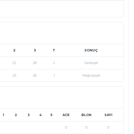
2
3
T
SONUÇ
22
28
2
Galibiyet
25
26
1
Mağlubiyet
1
2
3
4
5
ACE
BLOK
SAYI
0
0
0