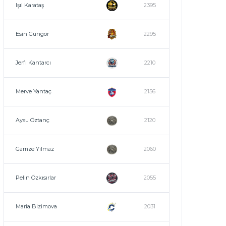
Işıl Karataş
2395
Esin Güngör
2295
Jerfi Kantarcı
2210
Merve Yantaç
2156
Aysu Öztanç
2120
Gamze Yılmaz
2060
Pelin Özkısırlar
2055
Maria Bizimova
2031