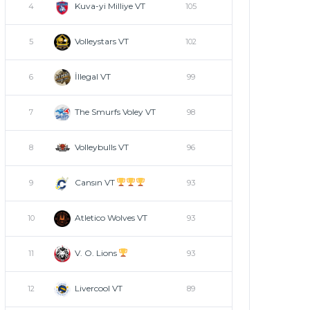
Kuva-yi Milliye VT
4
105
Volleystars VT
5
102
İllegal VT
6
99
The Smurfs Voley VT
7
98
Volleybulls VT
8
96
Cansın VT
9
93
Atletico Wolves VT
10
93
V. O. Lions
11
93
Livercool VT
12
89