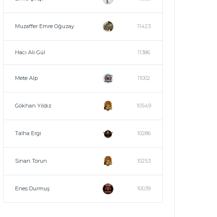
Muzaffer Emre Oğuzay
11423
Hacı Ali Gül
11386
Mete Alp
11002
Gökhan Yıldız
10549
Talha Ergi
10286
Sinan Torun
10253
Enes Durmuş
10039