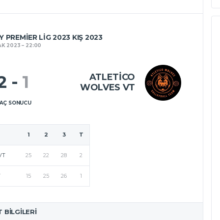
 PREMIER LIG 2023 KIŞ 2023
AK 2023
22:00
ATLETICO
2
-
1
WOLVES VT
AÇ SONUCU
1
2
3
T
VT
25
22
28
2
T
15
25
26
1
T BILGILERI