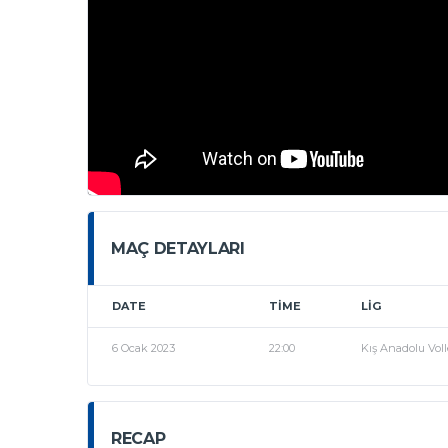
MAÇ DETAYLARI
DATE
TIME
LIG
6 Ocak 2023
22:00
Kış Anadolu Voll
RECAP