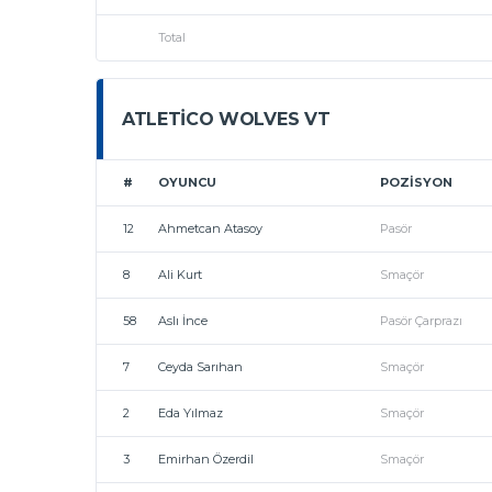
Total
ATLETICO WOLVES VT
#
OYUNCU
POZISYON
12
Ahmetcan Atasoy
Pasör
8
Ali Kurt
Smaçör
58
Aslı İnce
Pasör Çarprazı
7
Ceyda Sarıhan
Smaçör
2
Eda Yılmaz
Smaçör
3
Emirhan Özerdil
Smaçör