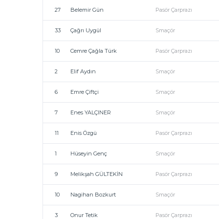
27
Belemir Gün
Pasör Çarprazı
33
Çağrı Uygül
Smaçör
10
Cemre Çağla Türk
Pasör Çarprazı
2
Elif Aydın
Smaçör
6
Emre Çiftçi
Smaçör
7
Enes YALÇINER
Smaçör
11
Enis Özgü
Pasör Çarprazı
1
Hüseyin Genç
Smaçör
9
Melikşah GÜLTEKİN
Pasör Çarprazı
10
Nagihan Bozkurt
Smaçör
3
Onur Tetik
Pasör Çarprazı