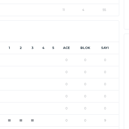
11
4
55
1
2
3
4
5
ACE
BLOK
SAYI
0
0
0
0
0
0
0
0
0
0
0
0
0
0
0
0
0
9
1
1
1