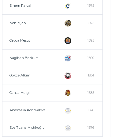
Sinem Parçal
1975
Nehir Çep
1975
Ceyda Mesut
1895
Nagihan Bozkurt
1890
Gökçe Alkım
1851
Cansu Morgil
1585
Anastasiia Konovalova
1576
Ece Tuana Mıstıkoğlu
1576