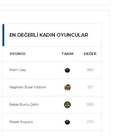
EN DEĞERLI KADIN OYUNCULAR
OYUNCU
TAKIM
DEĞER
Pelin Ulaş
3860
Nagihan Buse Yıldırım
3117
Rabia Burcu Çetin
2850
Başak Kuyucu
2701