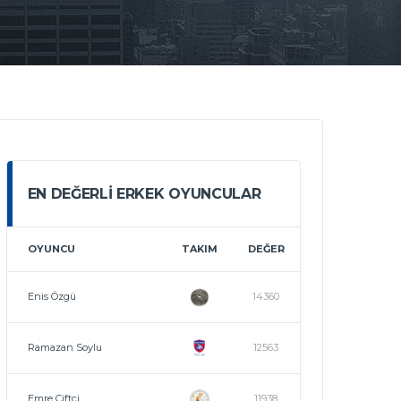
EN DEĞERLI ERKEK OYUNCULAR
OYUNCU
TAKIM
DEĞER
Enis Özgü
14360
Ramazan Soylu
12563
Emre Çiftçi
11938