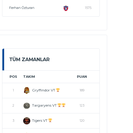
Ferhan Özturan
1575
TÜM ZAMANLAR
POS
TAKIM
PUAN
Gryffindor VT
1
189
Targaryens VT
2
123
Tigers VT
3
120