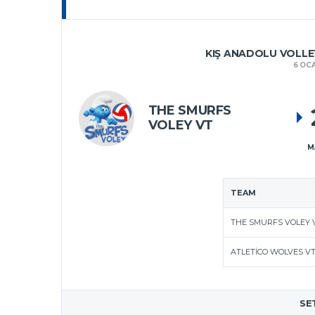
KIŞ ANADOLU VOLLEY
6 OC
THE SMURFS
VOLEY VT
M
TEAM
THE SMURFS VOLEY 
ATLETICO WOLVES V
SE