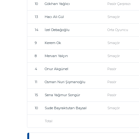
10
Gökhan Yağlıcı
Pasör Çarprazı
13
Hacı Ali Gül
Smaçör
14
İzel Debağoğlu
Orta Oyuncu
9
Kerem Ok
Smaçör
8
Mervan Yalçın
Smaçör
4
Onur Akgünel
Pasör
11
Osman Nuri Şişmanoğlu
Pasör
15
Sena Yağmur Songür
Pasör
10
Sude Bayraktutan Baysal
Smaçör
Total