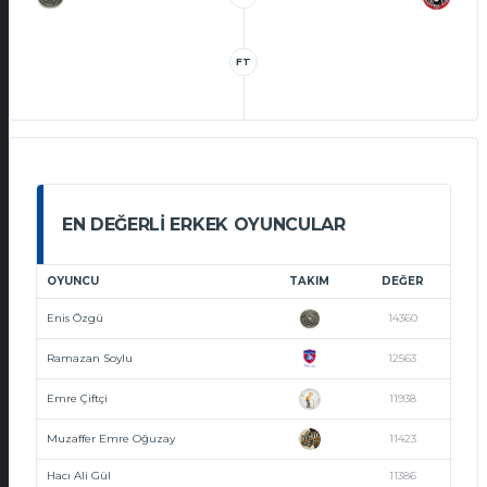
FT
EN DEĞERLI ERKEK OYUNCULAR
OYUNCU
TAKIM
DEĞER
Enis Özgü
14360
Ramazan Soylu
12563
Emre Çiftçi
11938
Muzaffer Emre Oğuzay
11423
Hacı Ali Gül
11386