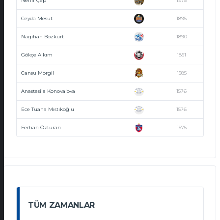
Nehir Çep
1975
Ceyda Mesut
1895
Nagihan Bozkurt
1890
Gökçe Alkım
1851
Cansu Morgil
1585
Anastasiia Konovalova
1576
Ece Tuana Mıstıkoğlu
1576
Ferhan Özturan
1575
TÜM ZAMANLAR