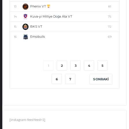
Phenix VT
13
81
Kuva-yi Milliye Doğa Ata VT
14
75
BKS VT
15
72
Emsibulls
16
69
1
2
3
4
5
6
7
SONRAKI
[instagram-feed feed=1]