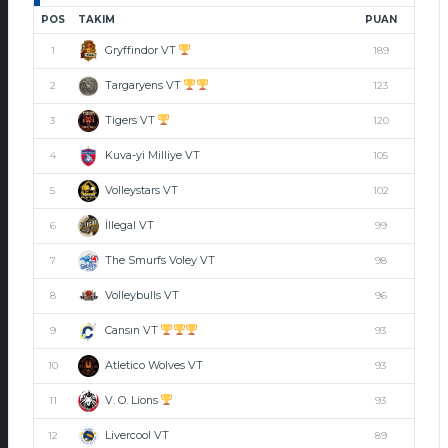
POS
TAKIM
PUAN
Gryffindor VT
1
189
Targaryens VT
2
123
Tigers VT
3
120
Kuva-yi Milliye VT
4
105
Volleystars VT
5
102
İllegal VT
6
99
The Smurfs Voley VT
7
98
Volleybulls VT
8
96
Cansın VT
9
93
Atletico Wolves VT
10
93
V. O. Lions
11
93
Livercool VT
12
89