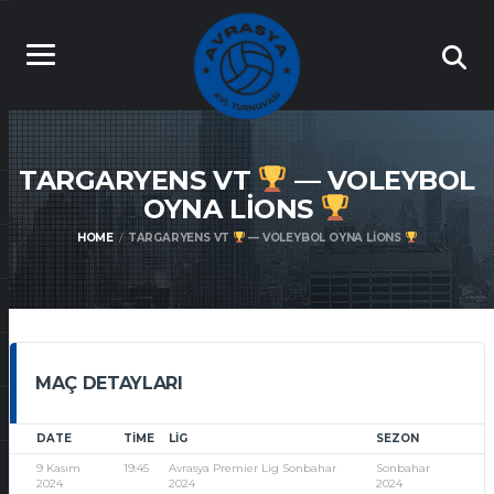
TARGARYENS VT
— VOLEYBOL
OYNA LIONS
HOME
TARGARYENS VT
— VOLEYBOL OYNA LIONS
MAÇ DETAYLARI
DATE
TIME
LIG
SEZON
9 Kasım
19:45
Avrasya Premier Lig Sonbahar
Sonbahar
2024
2024
2024