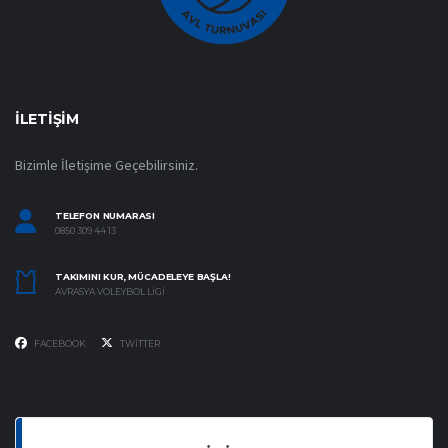
İLETIŞIM
Bizimle İletişime Geçebilirsiniz.
TELEFON NUMARASI
0850 309 44 13
TAKIMINI KUR, MÜCADELEYE BAŞLA!
AVRASYA VOLEYBOL LIGI
FACEBOOK
TWITTER