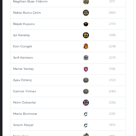
Nagihan Buse Yıldırım
3117
Rabia Burcu Çetin
2850
Başak Kuyucu
2701
Işıl Karataş
2395
Esin Güngör
2295
Jerfi Kantarcı
2210
Merve Yantaç
2156
Aysu Öztanç
2120
Gamze Yılmaz
2060
Pelin Özkısırlar
2055
Maria Bizimova
2031
Sinem Parçal
1975