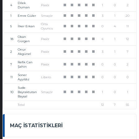
Dilek
4
Pasör
1
0
2
1
1
1
1
1
Duman
1
Emre Güler
Smaçör
3
1
20
1
1
1
1
1
Orta
5
İlker Erkan
0
4
11
1
1
1
1
1
Oyuncu
Okan
18
Pasör
4
1
12
1
1
1
1
1
Gürgen
Onur
2
Pasör
3
1
7
1
1
1
1
1
Akgünel
Refik Can
7
Pasör
0
0
2
1
1
1
1
1
Şahin
Soner
11
Libero
0
0
0
1
1
1
1
1
Ayyıldız
Sude
10
Bayraktutan
Smaçör
1
0
1
1
1
1
1
1
Baysal
Total
12
7
55
MAÇ İSTATISTIKLERI