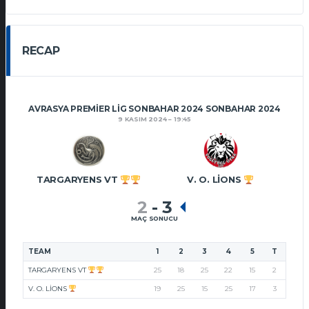
RECAP
AVRASYA PREMIER LIG SONBAHAR 2024 SONBAHAR 2024
9 KASIM 2024
19:45
TARGARYENS VT
V. O. LIONS
2
-
3
MAÇ SONUCU
TEAM
1
2
3
4
5
T
TARGARYENS VT
25
18
25
22
15
2
V. O. LIONS
19
25
15
25
17
3