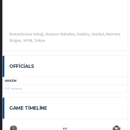
Bostanlararası Sokağı, Bostancı Mahallesi, Kadıköy, İstanbul, Marmara
Bölgesi, 34744, Türkiye
OFFICIALS
HAKEM
TVF Hakemi
GAME TIMELINE
KO