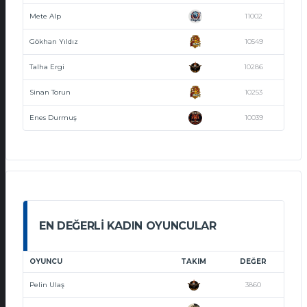
Mete Alp
11002
Gökhan Yıldız
10549
Talha Ergi
10286
Sinan Torun
10253
Enes Durmuş
10039
EN DEĞERLI KADIN OYUNCULAR
OYUNCU
TAKIM
DEĞER
Pelin Ulaş
3860