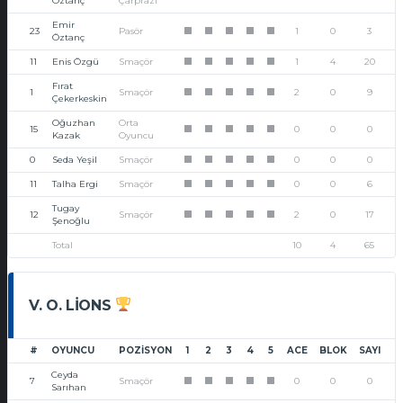
Öztanç
Çarprazı
Emir
23
Pasör
1
0
3
1
1
1
1
1
Öztanç
11
Enis Özgü
Smaçör
1
4
20
1
1
1
1
1
Fırat
1
Smaçör
2
0
9
1
1
1
1
1
Çekerkeskin
Oğuzhan
Orta
15
0
0
0
1
1
1
1
1
Kazak
Oyuncu
0
Seda Yeşil
Smaçör
0
0
0
1
1
1
1
1
11
Talha Ergi
Smaçör
0
0
6
1
1
1
1
1
Tugay
12
Smaçör
2
0
17
1
1
1
1
1
Şenoğlu
Total
10
4
65
V. O. LIONS
#
OYUNCU
POZISYON
1
2
3
4
5
ACE
BLOK
SAYI
Ceyda
7
Smaçör
0
0
0
1
1
1
1
1
Sarıhan