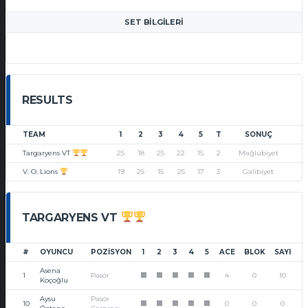
SET BILGILERI
RESULTS
TEAM
1
2
3
4
5
T
SONUÇ
Targaryens VT
25
18
25
22
15
2
Mağlubiyet
V. O. Lions
19
25
15
25
17
3
Galibiyet
TARGARYENS VT
#
OYUNCU
POZISYON
1
2
3
4
5
ACE
BLOK
SAYI
Asena
1
Pasör
4
0
10
1
1
1
1
1
Koçoğlu
Aysu
Pasör
10
0
0
0
1
1
1
1
1